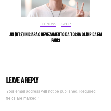
HIT!NEWS
,
K-POP
Jin (BTS) iniciará o revezamento da tocha olímpica em
Paris
Leave a Reply
Your email address will not be published.
Required
fields are marked
*