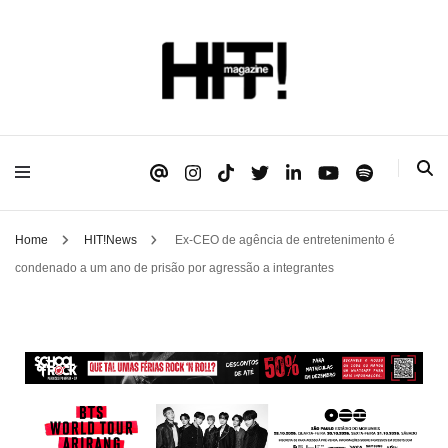
Se é HIT, está aqui!
HIT!Magazine
Home
HIT!News
Ex-CEO de agência de entretenimento é
condenado a um ano de prisão por agressão a integrantes