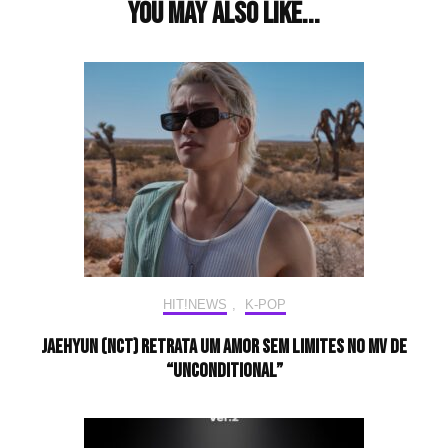
You may also like...
HIT!NEWS
,
K-POP
JAEHYUN (NCT) retrata um amor sem limites no MV de
“Unconditional”