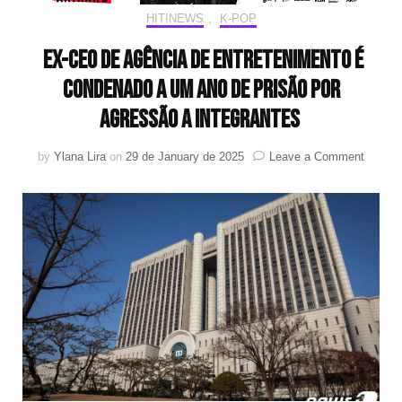
HIT!NEWS
,
K-POP
Ex-CEO de agência de entretenimento é
condenado a um ano de prisão por
agressão a integrantes
on
by
Ylana Lira
on
29 de January de 2025
Leave a Comment
Ex-
CEO
de
agênci
de
entrete
é
conden
a
um
ano
de
prisão