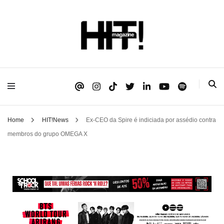
Se é HIT, está aqui!
HIT!Magazine
Home
HIT!News
Ex-CEO da Spire é indiciada por assédio contra
membros do grupo OMEGA X