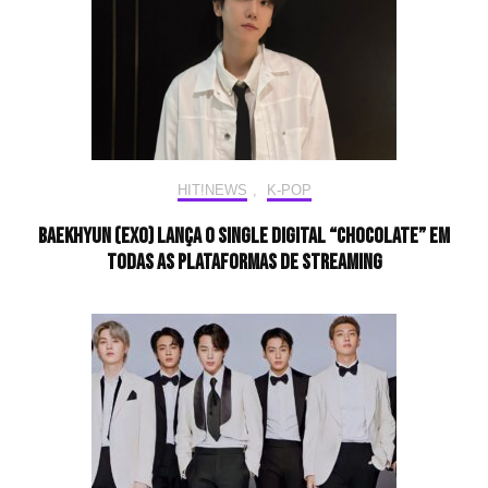
HIT!NEWS
,
K-POP
BAEKHYUN (EXO) lança o single digital “Chocolate” em
todas as plataformas de streaming