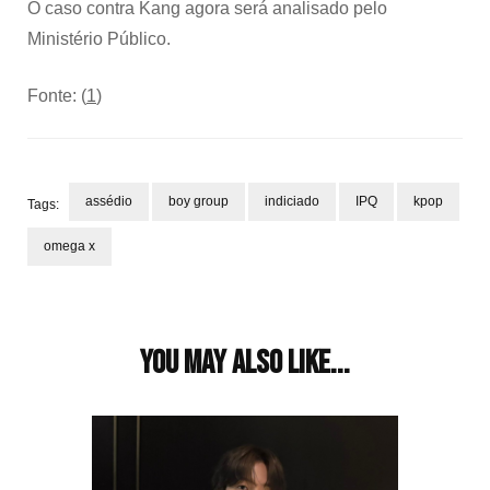
O caso contra Kang agora será analisado pelo
Ministério Público.
Fonte: (
1
)
assédio
boy group
indiciado
IPQ
kpop
Tags:
omega x
Post
Navigation
You may also like...