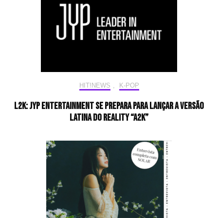
HIT!NEWS
,
K-POP
L2K: JYP Entertainment se prepara para lançar a versão
latina do reality “A2K”