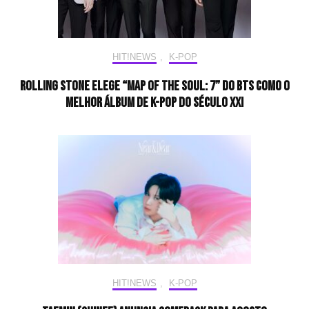
HIT!NEWS
,
K-POP
Rolling Stone elege “Map of the Soul: 7” do BTS como o
melhor álbum de K-pop do século XXI
HIT!NEWS
,
K-POP