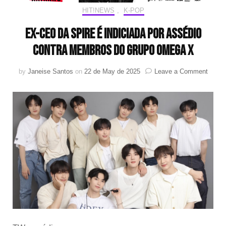
HIT!NEWS
,
K-POP
Ex-CEO da Spire é indiciada por assédio
contra membros do grupo OMEGA X
on
by
Janeise Santos
on
22 de May de 2025
Leave a Comment
Ex-
CEO
da
Spire
é
indici
por
asséd
contra
memb
do
grupo
OME
X