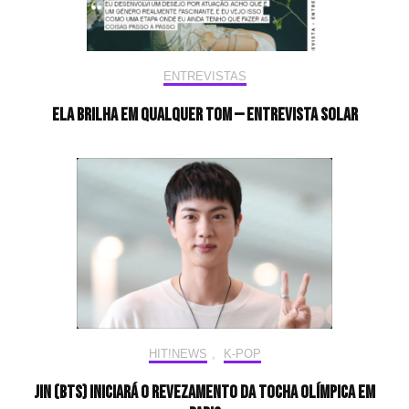
ENTREVISTAS
Ela brilha em qualquer tom — Entrevista Solar
HIT!NEWS
,
K-POP
Jin (BTS) iniciará o revezamento da tocha olímpica em