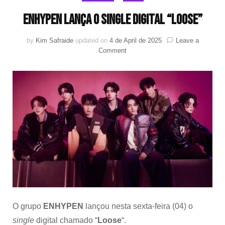
ENHYPEN lança o single digital “Loose”
by
Kim Safraide
updated on
4 de April de 2025
Leave a
on
Comment
ENHYPEN
lança
o
single
digital
“Loose”
O grupo
ENHYPEN
lançou nesta sexta-feira (04) o
single
digital chamado “
Loose
“.