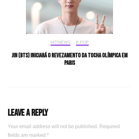
HIT!NEWS
,
K-POP
Jin (BTS) iniciará o revezamento da tocha olímpica em
Paris
Leave a Reply
Your email address will not be published.
Required
fields are marked
*