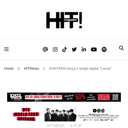
Se é HIT, está aqui!
HIT!Magazine
Home
HIT!News
ENHYPEN lança o single digital “Loose”
HIT!NEWS
,
K-POP