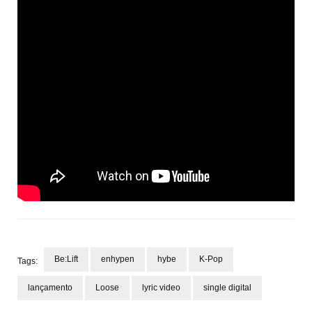
Be:Lift
enhypen
hybe
K-Pop
Tags:
lançamento
Loose
lyric video
single digital