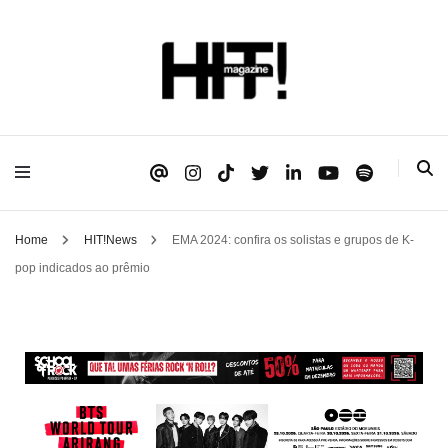
Se é HIT, está aqui!
HIT!Magazine
Home
HIT!News
EMA 2024: confira os solistas e grupos de K-
pop indicados ao prêmio