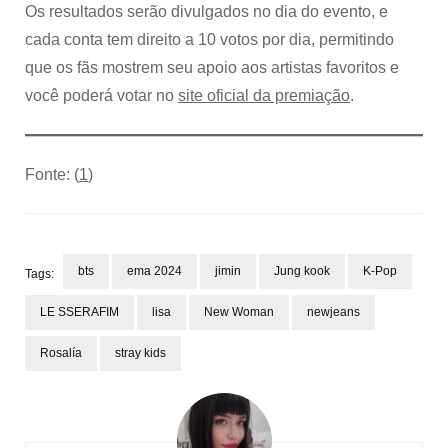
Os resultados serão divulgados no dia do evento, e
cada conta tem direito a 10 votos por dia, permitindo
que os fãs mostrem seu apoio aos artistas favoritos e
você poderá votar no
site oficial da premiação
.
Fonte: (
1
)
bts
ema 2024
jimin
Jung kook
K-Pop
Tags:
LE SSERAFIM
lisa
New Woman
newjeans
Rosalía
stray kids
Post
Navigation