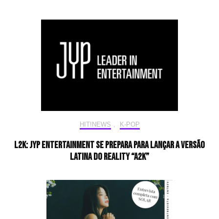
HIT!NEWS
,
K-POP
L2K: JYP Entertainment se prepara para lançar a versão
latina do reality “A2K”