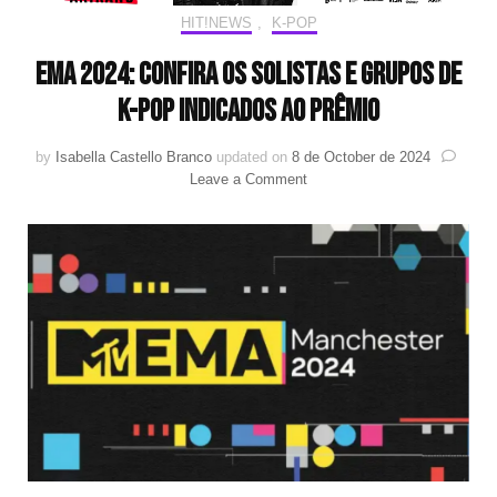
HIT!NEWS
,
K-POP
EMA 2024: confira os solistas e grupos de
K-pop indicados ao prêmio
by
Isabella Castello Branco
updated on
8 de October de 2024
on
Leave a Comment
EMA
2024:
confira
os
solistas
e
grupos
de
K-
pop
indicados
ao
prêmio