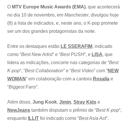
O
MTV Europe Music Awards (EMA)
, que acontecerá
no dia 10 de novembro, em
Manchester
, divulgou hoje
(8) a lista de indicados, e, neste ano, o K-pop promete
ser um dos grandes protagonistas da noite.
Entre os destaques estão
LE SSERAFIM
, indicado
como “
Best New Artist
” e “
Best PUSH
“, e
LISA
, que
lidera as indicações, concorre nas categorias de “
Best
K-pop
“, “
Best Collaboration
” e “
Best Video
” com “
NEW
WOMAN
” em colaboração com a cantora
Rosalía
e
“
Biggest Fans
“.
Além disso,
Jung Kook
,
Jimin
,
Stray Kids
e
NewJeans
também disputam o prêmio de “
Best K-pop
“,
enquanto
ILLIT
foi indicado como “
Best Asia Act
“.