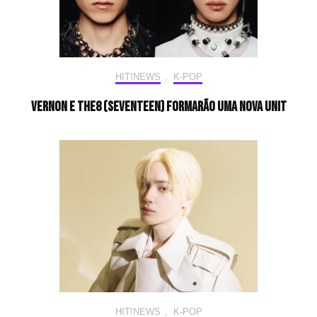
HIT!NEWS
,
K-POP
Vernon e The8 (SEVENTEEN) formarão uma nova unit
HIT!NEWS
,
K-POP