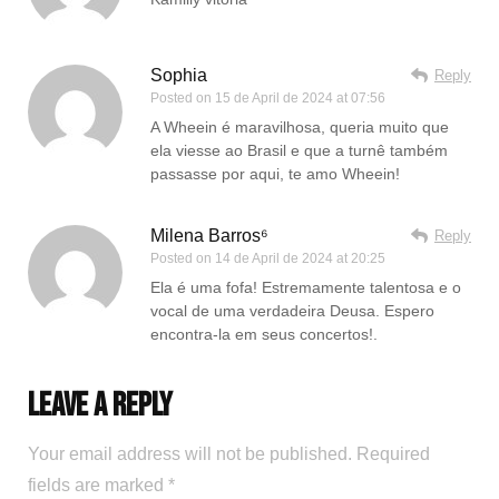
Sophia
Reply
Posted on
15 de April de 2024 at 07:56
A Wheein é maravilhosa, queria muito que
ela viesse ao Brasil e que a turnê também
passasse por aqui, te amo Wheein!
Milena Barros⁶
Reply
Posted on
14 de April de 2024 at 20:25
Ela é uma fofa! Estremamente talentosa e o
vocal de uma verdadeira Deusa. Espero
encontra-la em seus concertos!.
Leave a Reply
Your email address will not be published.
Required
fields are marked
*