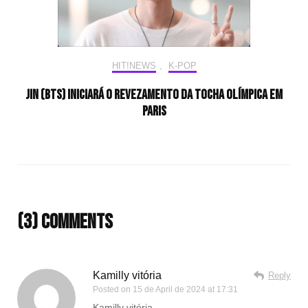
HIT!NEWS
,
K-POP
Jin (BTS) iniciará o revezamento da tocha olímpica em
Paris
(3) Comments
Kamilly vitória
Reply
Posted on
15 de April de 2024 at 17:31
Kamilly vitória