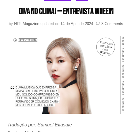
Diva no clima! — Entrevista Wheein
on
by
HIT! Magazine
updated on
14 de April de 2024
3 Comments
Diva
no
clima
—
Entre
Whee
Tradução por: Samuel Eliasafe