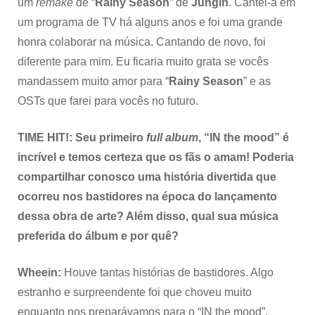
um
remake
de “
Rainy Season
” de
Jungin
. Cantei-a em
um programa de TV há alguns anos e foi uma grande
honra colaborar na música. Cantando de novo, foi
diferente para mim. Eu ficaria muito grata se vocês
mandassem muito amor para “
Rainy Season
” e as
OSTs que farei para vocês no futuro.
TIME HIT!:
Seu primeiro
full album
, “IN the mood” é
incrível e temos certeza que os fãs o amam! Poderia
compartilhar conosco uma história divertida que
ocorreu nos bastidores na época do lançamento
dessa obra de arte? Além disso, qual sua música
preferida do álbum e por quê?
Wheein:
Houve tantas histórias de bastidores. Algo
estranho e surpreendente foi que choveu muito
enquanto nos preparávamos para o “IN the mood”.