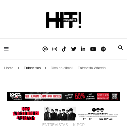
Se é HIT, está aqui!
HIT!Magazine
Home
Entrevistas
Diva no clima! — Entrevista Wheein
ENTREVISTAS
,
K-POP