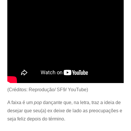
(Créditos: Reprodução/ SF9/ YouTube)
A faixa é um
pop
dançante que, na letra, traz a ideia de
desejar que seu(a) ex deixe de lado as preocupações e
seja feliz depois do término.