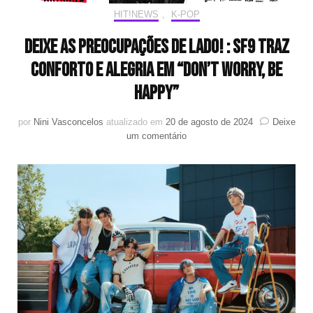
HIT!NEWS
,
K-POP
Deixe as preocupações de lado! : SF9 traz
conforto e alegria em “Don’t Worry, Be
Happy”
por
Nini Vasconcelos
atualizado em
20 de agosto de 2024
Deixe
em
um comentário
Deixe
as
preocupações
de
lado!
:
SF9
traz
conforto
e
alegria
em