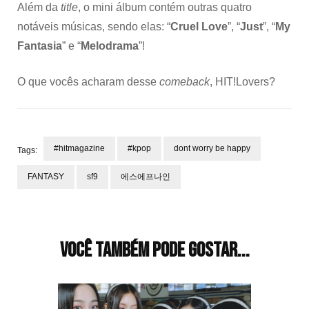
Além da
title
, o mini álbum contém outras quatro
notáveis músicas, sendo elas: “
Cruel Love
”, “
Just
”, “
My
Fantasia
” e “
Melodrama
”!
O que vocês acharam desse
comeback
, HIT!Lovers?
#hitmagazine
#kpop
dont worry be happy
Tags:
FANTASY
sf9
에스에프나인
Navegação
de
post
Você também pode gostar...