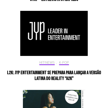
HIT!NEWS
,
K-POP
L2K: JYP Entertainment se prepara para lançar a versão
latina do reality “A2K”