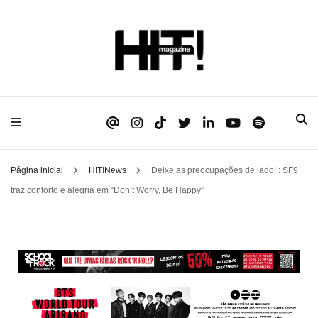
Se é HIT, está aqui!
HIT!Magazine
Página inicial
HIT!News
Deixe as preocupações de lado! : SF9
traz conforto e alegria em “Don’t Worry, Be Happy”