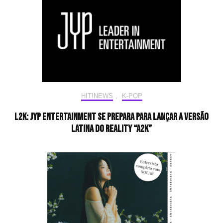
HIT!NEWS
,
K-POP
L2K: JYP Entertainment se prepara para lançar a versão
latina do reality “A2K”