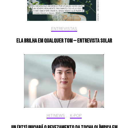
ENTREVISTAS
Ela brilha em qualquer tom — Entrevista Solar
HIT!NEWS
,
K-POP
Jin (BTS) iniciará o revezamento da tocha olímpica em