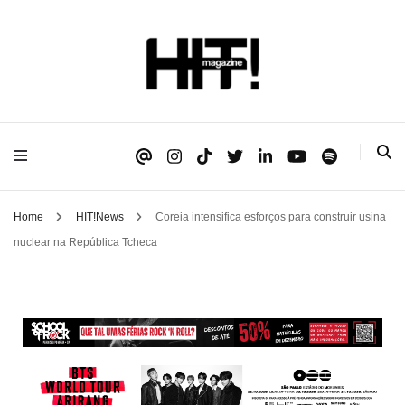
Se é HIT, está aqui!
HIT!Magazine
Home
HIT!News
Coreia intensifica esforços para construir usina
nuclear na República Tcheca