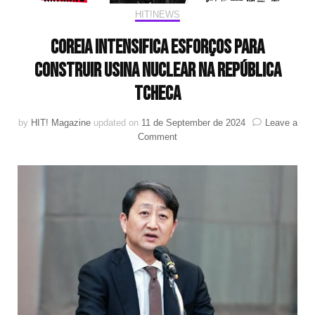
HIT!NEWS
Coreia intensifica esforços para
construir usina nuclear na República
Tcheca
by
HIT! Magazine
updated on
11 de September de 2024
Leave a
on
Comment
Coreia
intensifica
esforços
para
construir
usina
nuclear
na
República
Tcheca