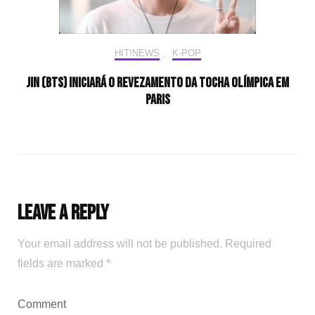
HIT!NEWS
,
K-POP
Jin (BTS) iniciará o revezamento da tocha olímpica em
Paris
Leave a Reply
Your email address will not be published.
Required
fields are marked
*
Comment