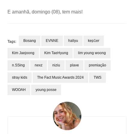
E amanhã, domingo (08), tem mais!
Bosang
EVNNE
hallyu
kep1er
Tags:
Kim Jaejoong
Kim TaeHyung
lim young woong
n.SSing
nexz
niziu
plave
premiação
stray kids
The Fact Music Awards 2024
TWS
WOOAH
young posse
Post
Navigation