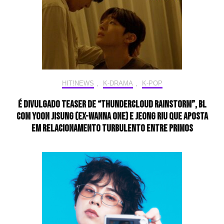
HIT!NEWS
,
K-DRAMA
,
K-POP
É divulgado teaser de “Thundercloud Rainstorm”, BL
com Yoon Jisung (ex-Wanna One) e Jeong Riu que aposta
em relacionamento turbulento entre primos