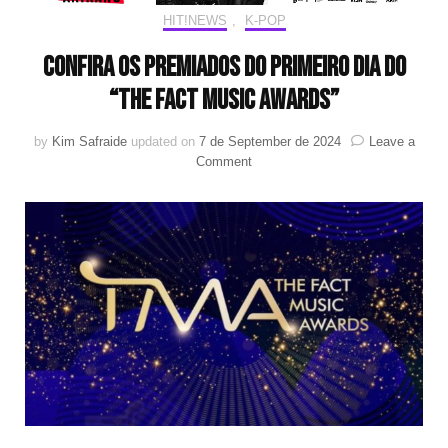
HIT!NEWS
,
K-POP
Confira os premiados do primeiro dia do
“The Fact Music Awards”
by
Kim Safraide
updated on
7 de September de 2024
Leave a
on
Comment
Confira
os
premiados
do
primeiro
dia
do
“The
Fact
Music
Awards”