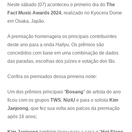
Neste sábado (07) aconteceu o primeiro dia do
The
Fact Music Awards 2024
, realizado no Kyocera Dome
em Osaka, Japão.
A premiação homenageia os principais contribuintes
deste ano para a onda
Hallyu
. Os prêmios são
concedidos com base em uma combinação de dados
das paradas, escolhas dos juízes e votação dos fãs.
Confira os premiados dessa primeira noite:
Um dos prêmios principais “
Bosang
” de artista do ano
ficou com os grupos
TWS
,
NiziU
e para o solista
Kim
Jaejoong
, que fez sua volta aos palcos da premiação
após 16 anos;
Kim Jaejoong
também levou para a casa o “
Hot Stage