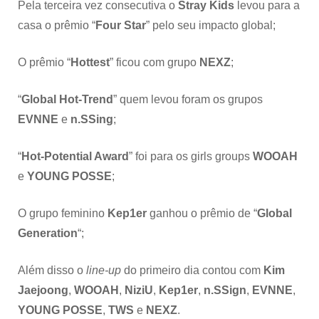
Pela terceira vez consecutiva o
Stray Kids
levou para a
casa o prêmio “
Four Star
” pelo seu impacto global;
O prêmio “
Hottest
” ficou com grupo
NEXZ
;
“
Global Hot-Trend
” quem levou foram os grupos
EVNNE
e
n.SSing
;
“
Hot-Potential Award
” foi para os girls groups
WOOAH
e
YOUNG POSSE
;
O grupo feminino
Kep1er
ganhou o prêmio de “
Global
Generation
“;
Além disso o
line-up
do primeiro dia contou com
Kim
Jaejoong
,
WOOAH
,
NiziU
,
Kep1er
,
n.SSign
,
EVNNE
,
YOUNG POSSE
,
TWS
e
NEXZ
.