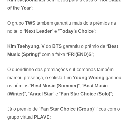
of the Year
”;
O grupo
TWS
também garantiu mais dois prêmios na
noite, o “
Next Leader
” e “T
oday’s Choice
”;
Kim Taehyung
,
V
do
BTS
garantiu o prêmio de “
Best
Music (Spring)
” com a faixa “
FRI(END)S
”;
O queridinho das premiações sul-coreanas também
marcou presença, o solista
Lim Young Woong
ganhou
os pêmios “
Best Music (Summer)
”, “
Best Music
(Winter)
”, “
Angel Star
” e “
Fan Star Choice (Solo)
”;
Já o prêmio de “
Fan Star Choice (Group)
” ficou com o
grupo virtual
PLAVE
;