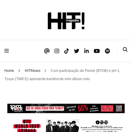
Se é HIT, está aqui!
HIT!Magazine
Home
HIT!News
Com participação de Peniel (BTOB) e pH-1,
Tzuyu (TWICE) apresenta tracklist de mini álbum solo