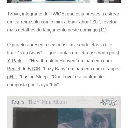
de
mini
álbum
Tzuyu
, integrante do
TWICE
, que está prestes a estrear
solo
em carreira solo com o mini álbum “abouTZU”, revelou
mais detalhes do lançamento neste domingo (11).
O projeto apresenta seis músicas, sendo elas: a title
track “Run Away” — que conta com letra assinada por
J.
Y. Park
—, “Heartbreak In Heaven” em parceria com
Peniel
do
BTOB
, “Lazy Baby” em parceria com o rapper
pH-1
, “Losing Sleep”, “One Love” e a totalmente
composta por Tzuyu “Fly”.