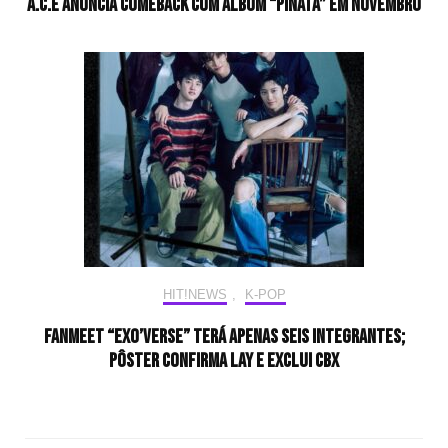
A.C.E anuncia comeback com álbum “PINATA” em novembro
HIT!NEWS
,
K-POP
Fanmeet “EXO’verse” terá apenas seis integrantes;
pôster confirma LAY e exclui CBX