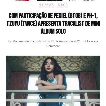
HIT!NEWS
,
K-POP
Com participação de Peniel (BTOB) e pH-1,
Tzuyu (TWICE) apresenta tracklist de mini
álbum solo
by
Mariana Necchi
updated on
11 de August de 2024
Leave a
on
Comment
Com
participação
de
Peniel
(BTOB)
e
pH-
1,
Tzuyu
(TWICE)
apresenta
tracklist