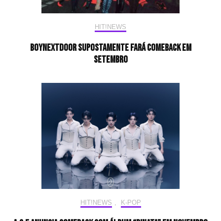
HIT!NEWS
BOYNEXTDOOR supostamente fará comeback em
setembro
HIT!NEWS
,
K-POP