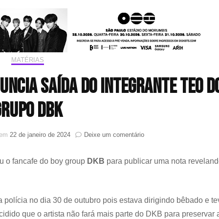
MATÉRIAS
ncia saída do integrante Teo d
grupo DBK
em
o em
22 de janeiro de 2024
Deixe um comentário
BRAVE
Entertainment
 o fancafe do boy group
DKB
para publicar uma nota revelan
anuncia
saída
do
integrante
a polícia no dia 30 de outubro pois estava dirigindo bêbado e te
Teo
do
cidido que o artista não fará mais parte do DKB para preservar 