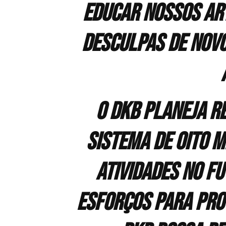
educar nossos art
desculpas de nov
O DKB planeja r
sistema de oito 
atividades no f
esforços para prov