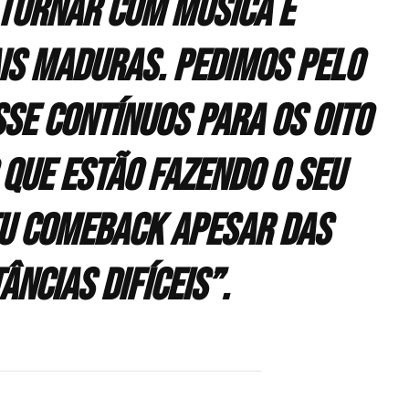
tornar com música e
s maduras. Pedimos pelo
se contínuos para os oito
que estão fazendo o seu
u comeback apesar das
âncias difíceis”.