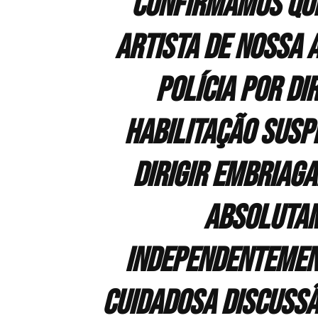
Confirmamos que 
artista de nossa a
polícia por di
habilitação susp
dirigir embriag
absolutam
independentement
cuidadosa discussã