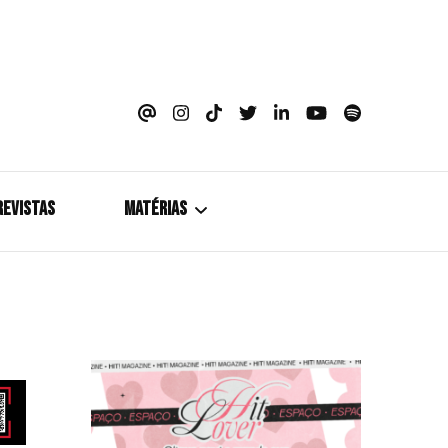
azine
REVISTAS
MATÉRIAS
5+1
Cobertura
Coletiva de Imprensa
Drama? HIT!