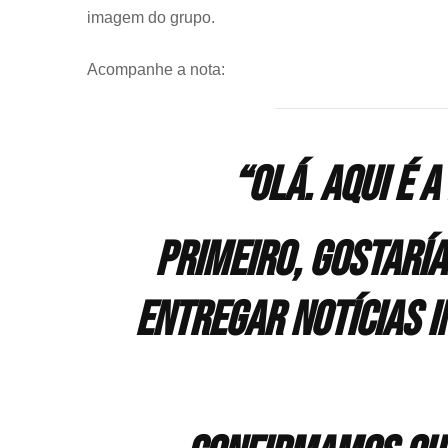
imagem do grupo.
Acompanhe a nota:
“Olá. Aqui é 
Primeiro, gostarí
entregar notícias i