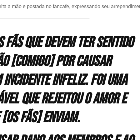
rita a mão e postada no fancafe, expressando seu arrependime
 fãs que devem ter sentido
o [comigo] por causar
ncidente infeliz. Foi uma
vel que rejeitou o amor e
 [os fãs] enviam.