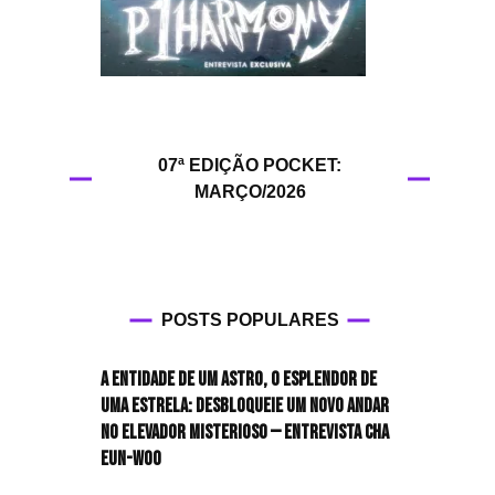
HIT!Queer
HIT!Radar
HIT!Review
07ª EDIÇÃO POCKET:
MARÇO/2026
HIT!Sound
HIT!Vem aí
Panfletando
POSTS POPULARES
A entidade de um astro, o esplendor de
uma estrela: desbloqueie um novo andar
no elevador misterioso — Entrevista CHA
EUN-WOO