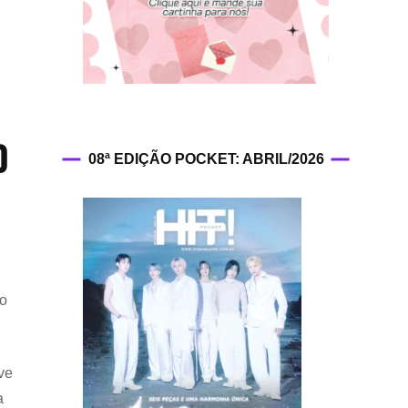
HIT!Fashion
HIT!Filmes
HIT!Games
o
08ª EDIÇÃO POCKET: ABRIL/2026
HIT!History
HIT!Hop
HIT!Leituras
do
HIT!Diary
HIT!Lyrics
ve
HIT!Politics
a