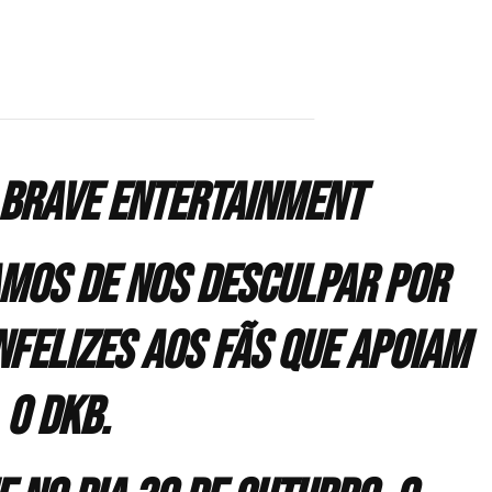
grupo
DBK
a Brave Entertainment
amos de nos desculpar por
nfelizes aos fãs que apoiam
o DKB.