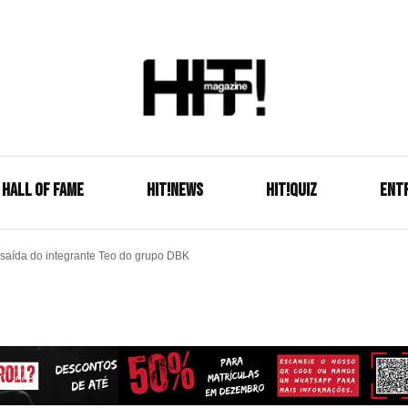
Se é HIT, está aqui!
HIT!Mag
HALL OF FAME
HIT!NEWS
HIT!Quiz
ENT
saída do integrante Teo do grupo DBK