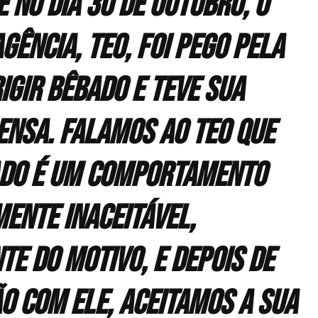
no dia 30 de outubro, o
gência, Teo, foi pego pela
rigir bêbado e teve sua
ensa. Falamos ao Teo que
ado é um comportamento
ente inaceitável,
e do motivo, e depois de
o com ele, aceitamos a sua