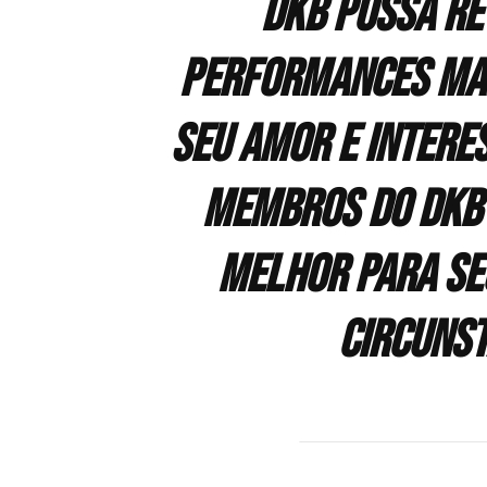
DKB possa re
performances mai
seu amor e interes
membros do DKB 
melhor para se
circunst