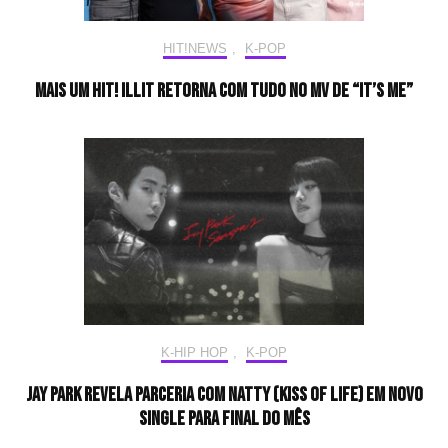
HIT!NEWS
,
K-POP
Mais um Hit! ILLIT retorna com tudo no MV de “It’s Me”
K-HIP HOP
,
K-POP
Jay Park revela parceria com NATTY (KISS OF LIFE) em novo
single para final do mês