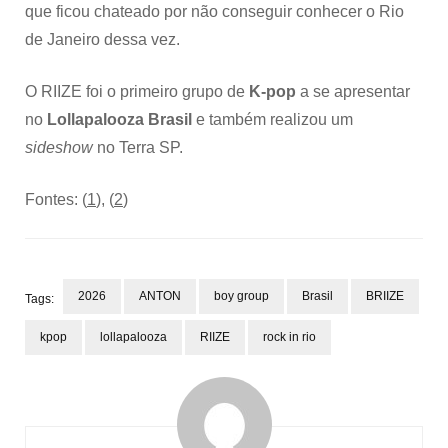
que ficou chateado por não conseguir conhecer o Rio
de Janeiro dessa vez.
O RIIZE foi o primeiro grupo de
K-pop
a se apresentar
no
Lollapalooza Brasil
e também realizou um
sideshow
no Terra SP.
Fontes: (
1
), (
2
)
2026
ANTON
boy group
Brasil
BRIIZE
Tags:
kpop
lollapalooza
RIIZE
rock in rio
Post
Navigation