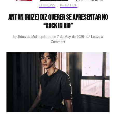
HIT!NEWS
,
K-HIP HOP
ANTON (RIIZE) diz querer se apresentar no
“Rock In Rio”
by
Eduarda Melli
updated on
7 de May de 2026
Leave a
on
Comment
ANTON
(RIIZE)
diz
querer
se
apresentar
no
“Rock
In
Rio”