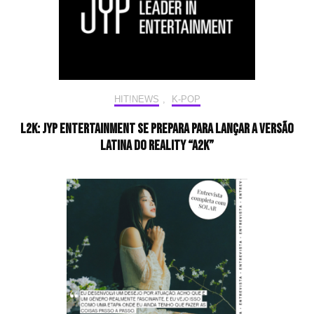
HIT!NEWS
,
K-POP
L2K: JYP Entertainment se prepara para lançar a versão
latina do reality “A2K”