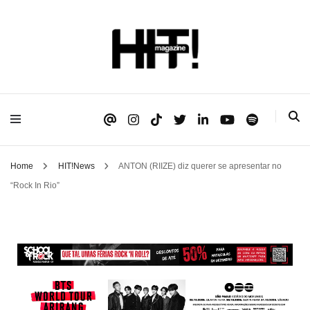
Se é HIT, está aqui!
HIT!Magazine
Home
HIT!News
ANTON (RIIZE) diz querer se apresentar no
“Rock In Rio”