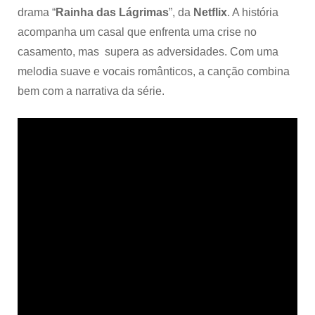
drama “
Rainha das Lágrimas
”, da
Netflix
. A história
acompanha um casal que enfrenta uma crise no
casamento, mas supera as adversidades. Com uma
melodia suave e vocais românticos, a canção combina
bem com a narrativa da série.