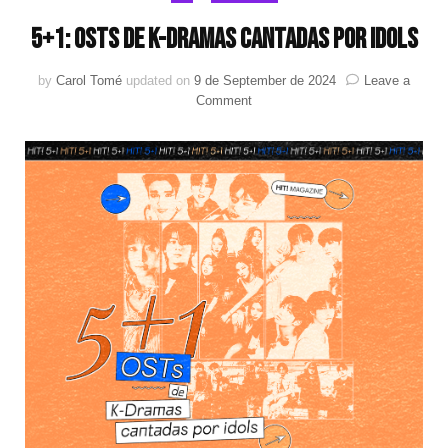
5+1: OSTs de K-dramas cantadas por idols
by
Carol Tomé
updated on
9 de September de 2024
Leave a
on
Comment
5+1:
OSTs
de
K-
dramas
cantadas
por
idols