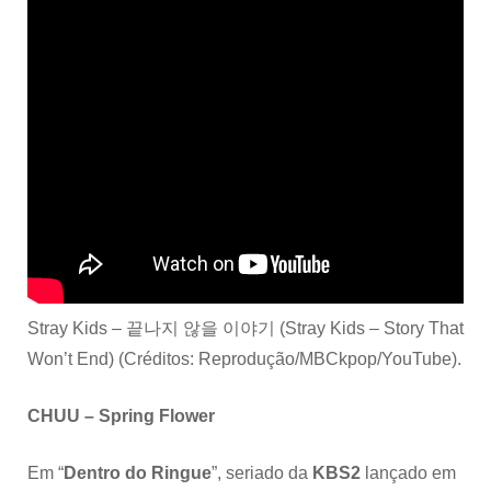
Stray Kids – 끝나지 않을 이야기 (Stray Kids – Story That
Won’t End) (Créditos: Reprodução/MBCkpop/YouTube).
CHUU – Spring Flower
Em “
Dentro do Ringue
”, seriado da
KBS2
lançado em