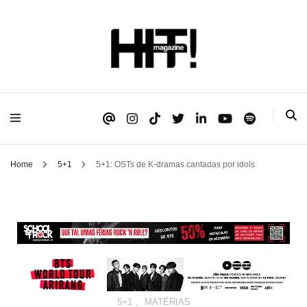
Se é HIT, está aqui!
HIT!Magazine
Home
5+1
5+1: OSTs de K-dramas cantadas por idols
5+1
,
MATÉRIAS