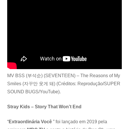
MV BSS (부석순) (SEVENTEEN) – The Reasons of My
Smiles (자꾸만 웃게 돼) (Créditos: Reprodução/SUPER
SOUND BUGS/YouTube).
Stray Kids – Story That Won’t End
“
Extraordinária Você
”
foi lançado em 2019 pela