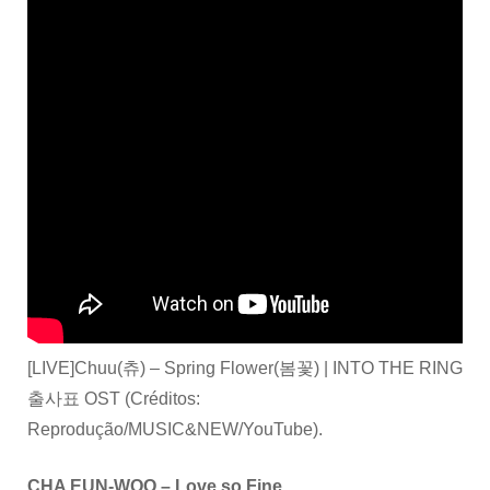
[LIVE]Chuu(츄) – Spring Flower(봄꽃) | INTO THE RING
출사표 OST (Créditos:
Reprodução/MUSIC&NEW/YouTube).
CHA EUN-WOO – Love so Fine