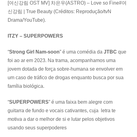
[여신강림 OST MV] 차은우(ASTRO) – Love so Fine#여
신강림 | True Beauty (Créditos: Reprodução/tvN
Drama/YouTube).
ITZY – SUPERPOWERS
“
Strong Girl Nam-soon
” é uma comédia da
JTBC
que
foi ao ar em 2023. Na trama, acompanhamos uma
jovem dotada de força sobre-humana se envolver em
um caso de tráfico de drogas enquanto busca por sua
família biológica.
“
SUPERPOWERS
” é uma faixa bem alegre com
guitarra de fundo e vocais cativantes, cuja letra te
motiva a dar o melhor de si e lutar pelos objetivos
usando seus superpoderes