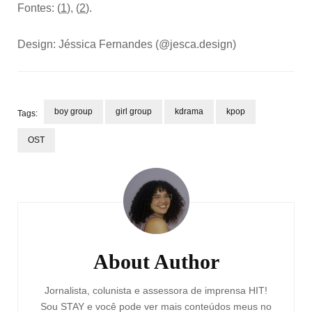
Fontes: (
1
), (
2
).
Design: Jéssica Fernandes (@jesca.design)
boy group
girl group
kdrama
kpop
Tags:
OST
Post
Navigation
About Author
Jornalista, colunista e assessora de imprensa HIT!
Sou STAY e você pode ver mais conteúdos meus no