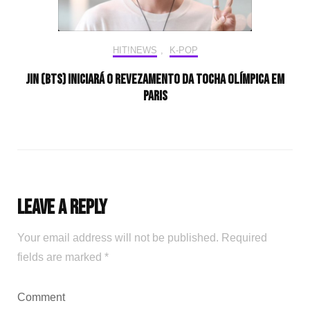
HIT!NEWS
,
K-POP
Jin (BTS) iniciará o revezamento da tocha olímpica em
Paris
Leave a Reply
Your email address will not be published.
Required
fields are marked
*
Comment