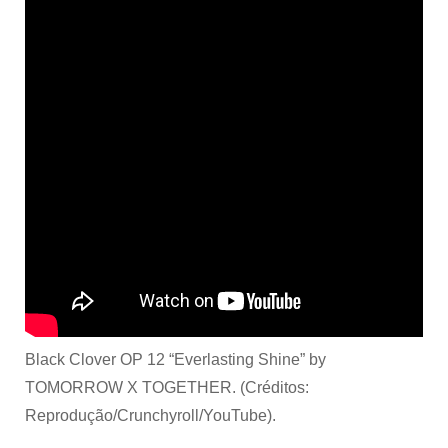
Black Clover OP 12 “Everlasting Shine” by
TOMORROW X TOGETHER. (Créditos:
Reprodução/Crunchyroll/YouTube).