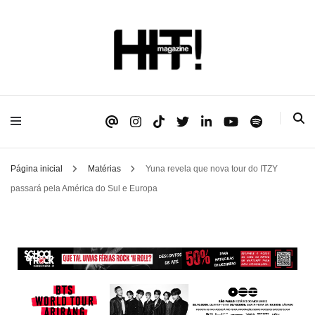
Se é HIT, está aqui!
HIT!Magazine
Página inicial
Matérias
Yuna revela que nova tour do ITZY
passará pela América do Sul e Europa