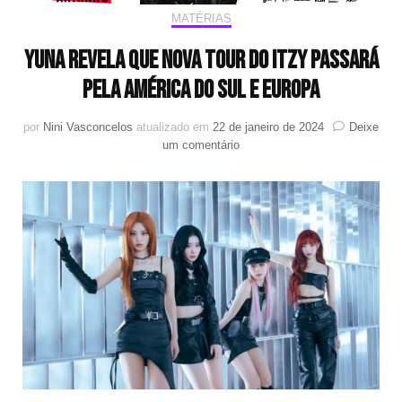
MATÉRIAS
Yuna revela que nova tour do ITZY passará
pela América do Sul e Europa
por
Nini Vasconcelos
atualizado em
22 de janeiro de 2024
Deixe
em
um comentário
Yuna
revela
que
nova
tour
do
ITZY
passará
pela
América
do
Sul
e
Europa