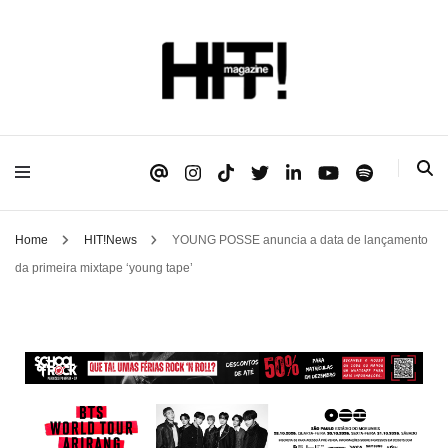
Se é HIT, está aqui!
HIT!Magazine
Home
HIT!News
YOUNG POSSE anuncia a data de lançamento
da primeira mixtape ‘young tape’