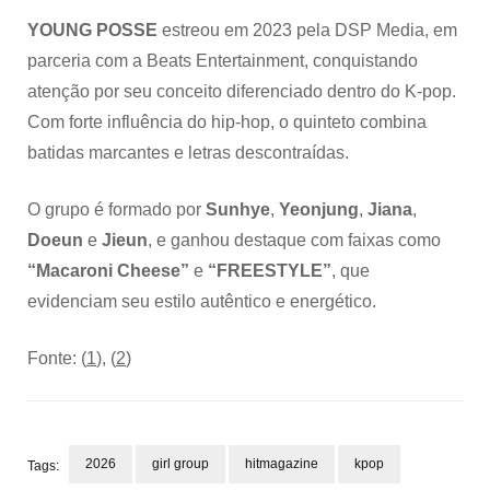
YOUNG POSSE
estreou em 2023 pela DSP Media, em
parceria com a Beats Entertainment, conquistando
atenção por seu conceito diferenciado dentro do K-pop.
Com forte influência do hip-hop, o quinteto combina
batidas marcantes e letras descontraídas.
O grupo é formado por
Sunhye
,
Yeonjung
,
Jiana
,
Doeun
e
Jieun
, e ganhou destaque com faixas como
“Macaroni Cheese”
e
“FREESTYLE”
, que
evidenciam seu estilo autêntico e energético.
Fonte: (
1
), (
2
)
2026
girl group
hitmagazine
kpop
Tags: