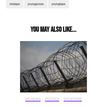
mixtape
youngposse
youngtape
Post
Navigation
You may also like...
HIT!NEWS
,
POLÍTICA
,
SOCIEDADE