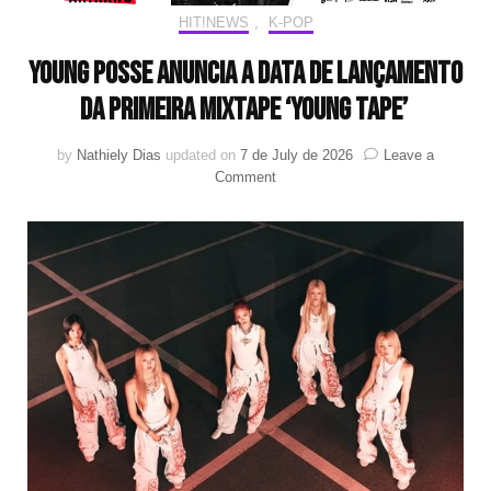
HIT!NEWS
,
K-POP
YOUNG POSSE anuncia a data de lançamento
da primeira mixtape ‘young tape’
by
Nathiely Dias
updated on
7 de July de 2026
Leave a
on
Comment
YOUNG
POSSE
anuncia
a
data
de
lançamento
da
primeira
mixtape
‘young
tape’