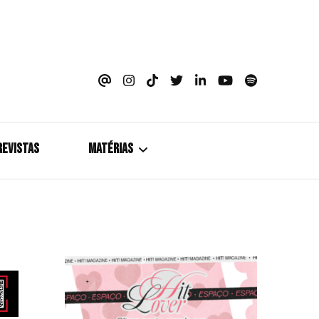
azine
REVISTAS
MATÉRIAS
5+1
Cobertura
Coletiva de Imprensa
Drama? HIT!