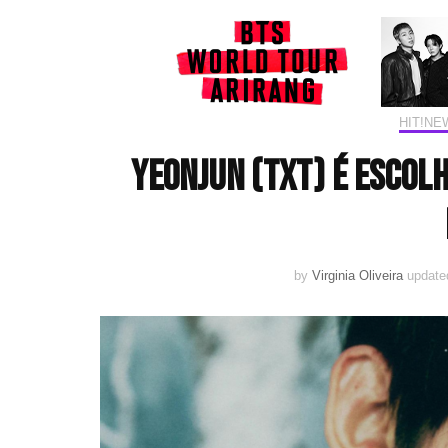
HIT!NE
Yeonjun (TXT) é escol
by
Virginia Oliveira
update