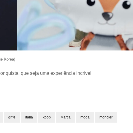
ue Korea)
nquista, que seja uma experiência incrível!
grife
italia
kpop
Marca
moda
moncler