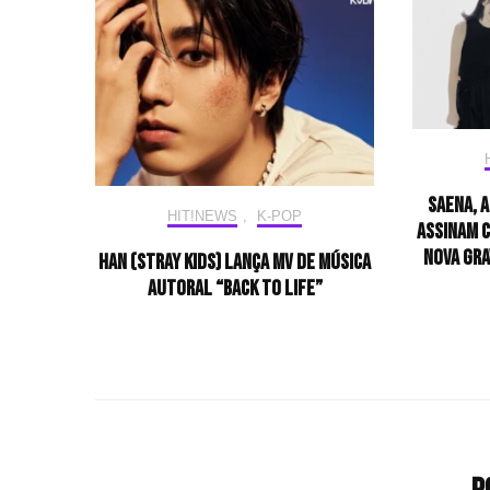
SAENA, A
HIT!NEWS
,
K-POP
assinam 
nova gra
HAN (Stray Kids) lança MV de música
autoral “back to life”