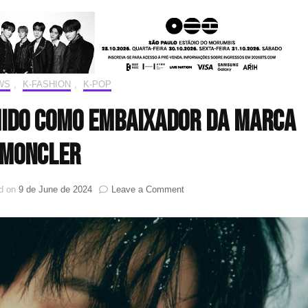
WS
,
K-FASHION
,
K-POP
hido como embaixador da marca
Moncler
on
d on
9 de June de 2024
Leave a Comment
Yeonjun
(TXT)
é
escolhido
como
embaixador
da
marca