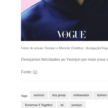
Fotos do ensaio Yeonjun e Moncler (Créditos: divulgação/Vog
Desejamos felicidades ao Yeonjun por mais essa co
Fonte: (
1
)
anúncio
boy group
embaixador
fashion
Tags:
Tomorrow X Together
txt
yeonjun