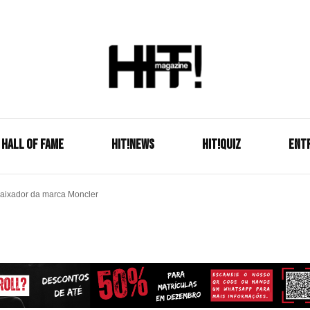
Se é HIT, está aqui!
HIT!Mag
HALL OF FAME
HIT!NEWS
HIT!Quiz
ENT
aixador da marca Moncler