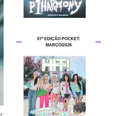
HIT!Queer
HIT!Radar
HIT!Review
07ª EDIÇÃO POCKET:
MARÇO/2026
HIT!Sound
HIT!Vem aí
Panfletando
T
,