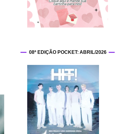
HIT!Fashion
HIT!Filmes
HIT!Games
08ª EDIÇÃO POCKET: ABRIL/2026
HIT!History
HIT!Hop
HIT!Leituras
HIT!Diary
HIT!Lyrics
HIT!Politics