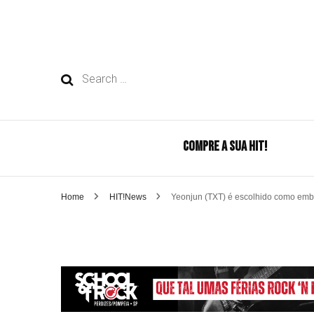
Search
for:
COMPRE A SUA HIT!
Home
HIT!News
Yeonjun (TXT) é escolhido como emb