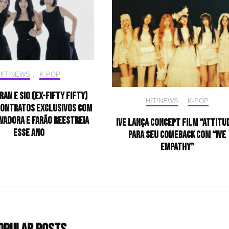
HIT!NEWS
,
K-POP
RAN e SIO (ex-FIFTY FIFTY)
HIT!NEWS
,
K-POP
contratos exclusivos com
vadora e farão reestreia
IVE lança concept film “ATTITU
esse ano
para seu comeback com “IVE
EMPATHY”