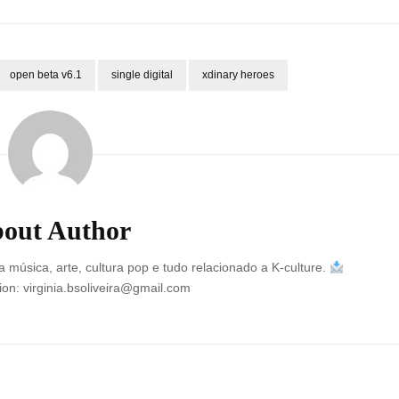
open beta v6.1
single digital
xdinary heroes
out Author
a música, arte, cultura pop e tudo relacionado a K-culture.
on: virginia.bsoliveira@gmail.com