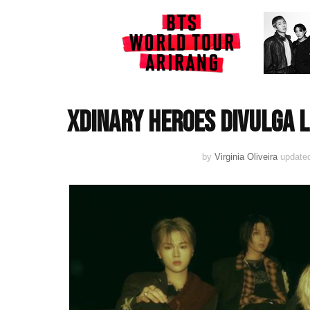
Xdinary Heroes divulga l
by
Virginia Oliveira
update