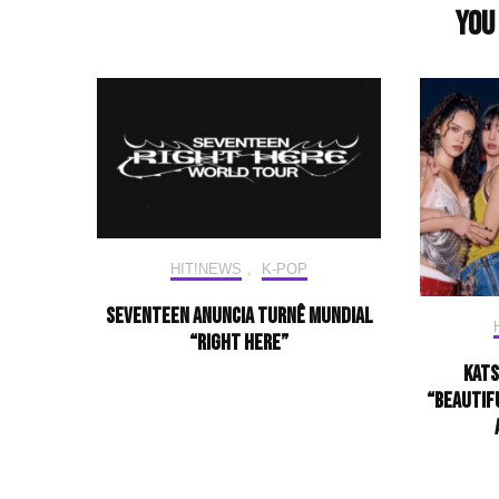
You 
HIT!NEWS
,
K-POP
SEVENTEEN anuncia turnê mundial
“RIGHT HERE”
KATS
“BEAUTIF