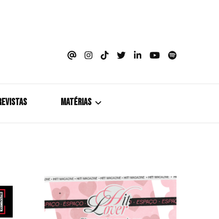
azine
REVISTAS
MATÉRIAS
5+1
Cobertura
Coletiva de Imprensa
Drama? HIT!