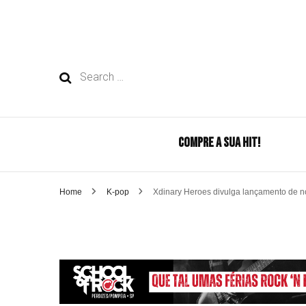
Search
for:
COMPRE A SUA HIT!
Home
K-pop
Xdinary Heroes divulga lançamento de no