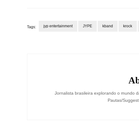
jyp entertainment
JYPE
kband
krock
Tags:
Post
Navigation
Ab
Jornalista brasileira explorando o mundo d
Pautas/Suggesti