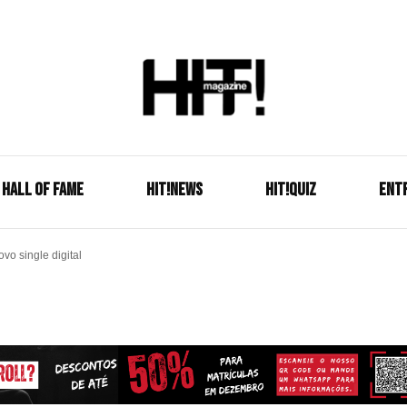
Se é HIT, está aqui!
HIT!Mag
HALL OF FAME
HIT!NEWS
HIT!Quiz
ENT
vo single digital