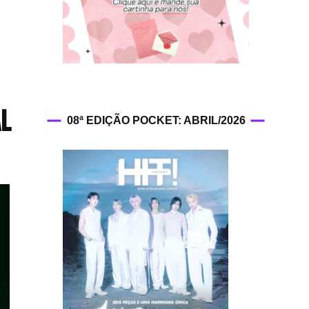
HIT!Fashion
HIT!Filmes
HIT!Games
al
08ª EDIÇÃO POCKET: ABRIL/2026
HIT!History
HIT!Hop
HIT!Leituras
HIT!Diary
HIT!Lyrics
HIT!Politics