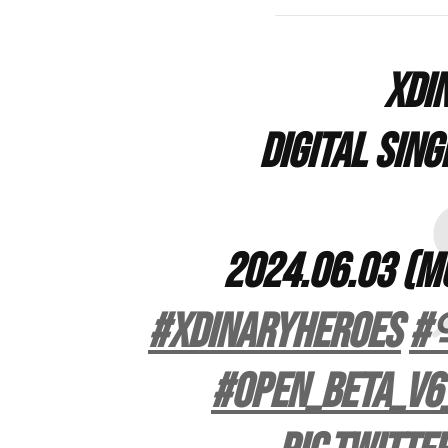
Xdi
Digital Sin
2024.06.03 (M
#XdinaryHeroes
#Open_beta_v6