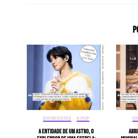
P
ENTREVISTAS
,
K-POP
EN
A entidade de um astro, o
Abri