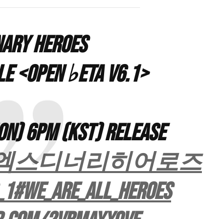
nary Heroes
gle <Open ♭eta v6.1>
ON) 6PM (KST) Release
#엑스디너리히어로즈
_1
#WE_ARE_ALL_HEROES