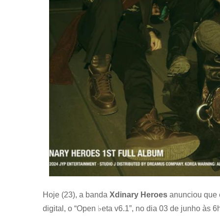
Hoje (23), a banda
Xdinary Heroes
anunciou que e
digital, o “Open ♭eta v6.1”, no dia 03 de junho às 