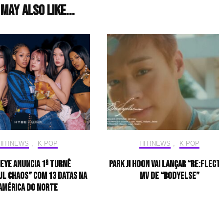
may also like...
HIT!NEWS
,
K-POP
HIT!NEWS
,
K-POP
EYE anuncia 1ª turnê
PARK JI HOON VAI LANÇAR “RE:FLEC
UL CHAOS” com 13 datas na
MV DE “BODYELSE”
América do Norte