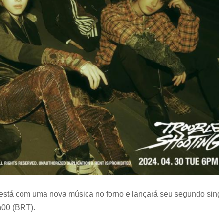
stá com uma nova música no forno e lançará seu segundo sin
6h00 (BRT).