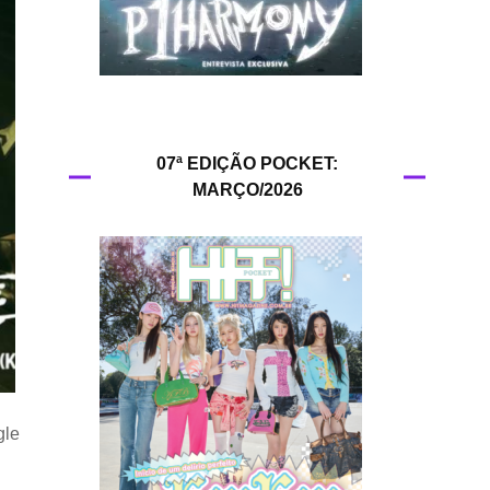
HIT!Queer
HIT!Radar
HIT!Review
07ª EDIÇÃO POCKET:
MARÇO/2026
HIT!Sound
HIT!Vem aí
Panfletando
gle