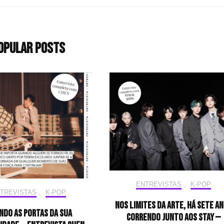
opular Posts
ENTREVISTAS
,
K-POP
TREVISTAS
,
K-POP
Nos limites da arte, há sete a
ndo as portas da sua
correndo junto aos STAY —