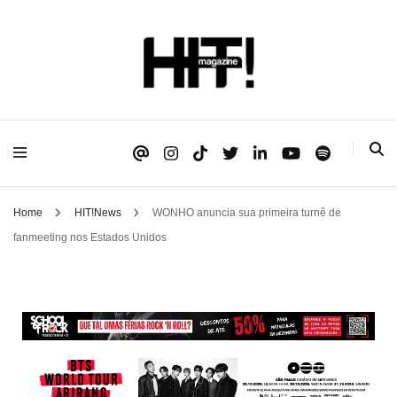
Se é HIT, está aqui!
HIT!Magazine
Home
HIT!News
WONHO anuncia sua primeira turnê de
fanmeeting nos Estados Unidos