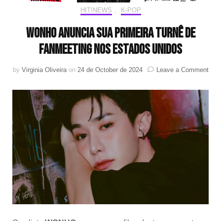
HIT!NEWS
,
K-POP
WONHO anuncia sua primeira turnê de
fanmeeting nos Estados Unidos
on
by
Virginia Oliveira
on
24 de October de 2024
Leave a Comment
WO
anun
sua
prim
turn
de
fanm
nos
Est
Uni