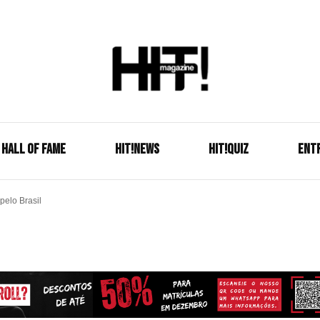
Se é HIT, está aqui!
HIT!Mag
HALL OF FAME
HIT!NEWS
HIT!Quiz
ENT
pelo Brasil