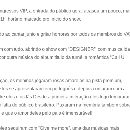
ngressos VIP, a entrada do público geral atrasou um pouco, ma
1h, horário marcado pro início do show.
 ao cantar junto e gritar horrores por todos os membros do VA
ram com tudo, abrindo o show com “DESIGNER”, com musicalid
or outra música do álbum título da turnê, a romântica “Call U
ção, os meninos jogaram rosas amarelas na pista premium,
 Eles se apresentaram em português e depois contaram com a
re eles e os fãs.Desde a primeira interação eles logo lembrara
m falta do público brasileiro. Puxaram na memória também sobr
l e que o amor deles pelo país é imensurável!
e eles seguiram com “Give me more”, uma das músicas mais