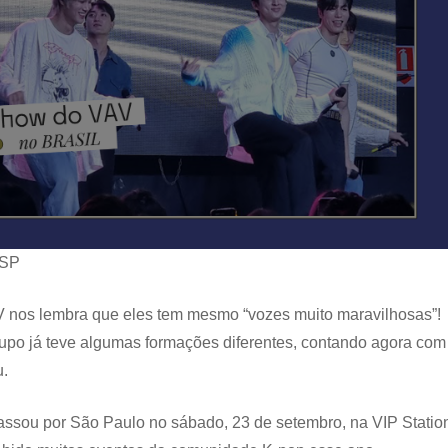
 SP
V nos lembra que eles tem mesmo “vozes muito maravilhosas”!
upo já teve algumas formações diferentes, contando agora com
u.
assou por São Paulo no sábado, 23 de setembro, na VIP Statio