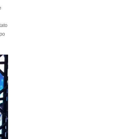
e
tato
upo