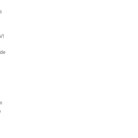
s
V!
ade
m
e