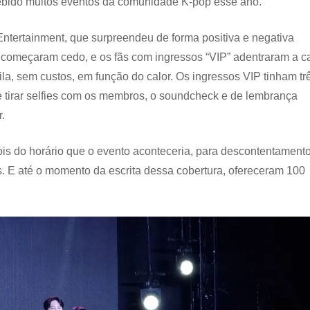
ecebido muitos eventos da comunidade K-pop esse ano.
ntertainment, que surpreendeu de forma positiva e negativa
so começaram cedo, e os fãs com ingressos “VIP” adentraram a c
ila, sem custos, em função do calor. Os ingressos VIP tinham tr
de tirar selfies com os membros, o soundcheck e de lembrança
r.
ois do horário que o evento aconteceria, para descontentament
. E até o momento da escrita dessa cobertura, ofereceram 100