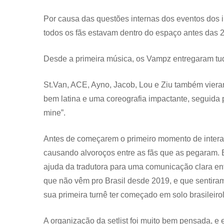
Por causa das questões internas dos eventos dos i
todos os fãs estavam dentro do espaço antes das 2
Desde a primeira música, os Vampz entregaram tudo
St.Van, ACE, Ayno, Jacob, Lou e Ziu também vie
bem latina e uma coreografia impactante, seguida p
mine”.
Antes de começarem o primeiro momento de intera
causando alvoroços entre as fãs que as pegaram.
ajuda da tradutora para uma comunicação clara ent
que não vêm pro Brasil desde 2019, e que sentira
sua primeira turnê ter começado em solo brasileiro
A organização da setlist foi muito bem pensada, 