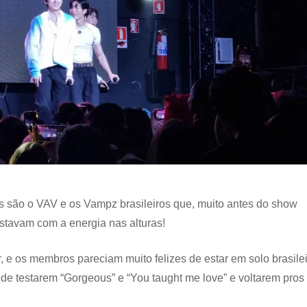
eis são o VAV e os Vampz brasileiros que, muito antes do show
estavam com a energia nas alturas!
, e os membros pareciam muito felizes de estar em solo brasile
e testarem “Gorgeous” e “You taught me love” e voltarem pros