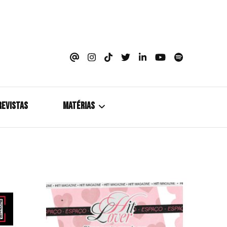
azine
REVISTAS
MATÉRIAS
5+1
Cobertura
Coletiva de Imprensa
Drama? HIT!