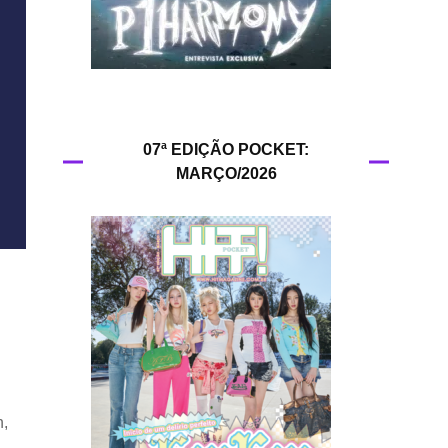
HIT!Queer
HIT!Radar
HIT!Review
07ª EDIÇÃO POCKET:
MARÇO/2026
HIT!Sound
HIT!Vem aí
Panfletando
n,