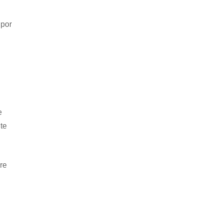
 por
e
te
re
i