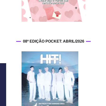
HIT!Fashion
HIT!Filmes
HIT!Games
08ª EDIÇÃO POCKET: ABRIL/2026
HIT!History
HIT!Hop
HIT!Leituras
HIT!Diary
HIT!Lyrics
HIT!Politics