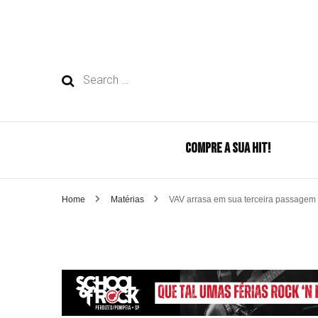
Search
for:
COMPRE A SUA HIT!
Home
Matérias
VAV arrasa em sua terceira passagem 