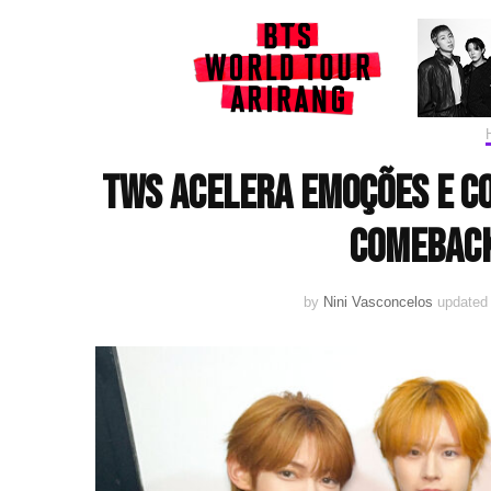
TWS acelera emoções e co
comeback
by
Nini Vasconcelos
updated