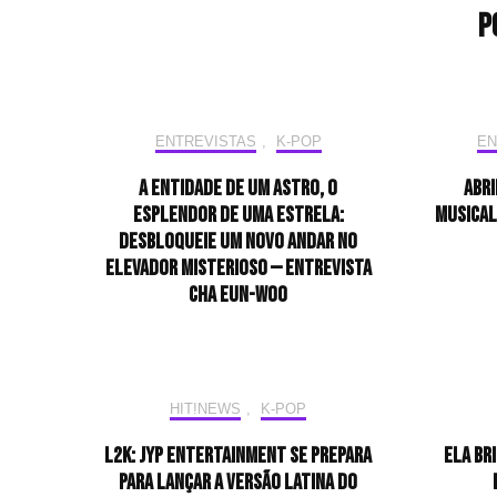
P
ENTREVISTAS
,
K-POP
EN
A entidade de um astro, o
Abri
esplendor de uma estrela:
musical
desbloqueie um novo andar no
elevador misterioso — Entrevista
CHA EUN-WOO
HIT!NEWS
,
K-POP
L2K: JYP Entertainment se prepara
Ela br
para lançar a versão latina do