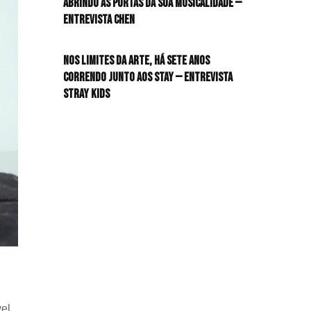
Abrindo as portas da sua musicalidade —
Entrevista CHEN
HIT!Queer
Nos limites da arte, há sete anos
HIT!Radar
correndo junto aos STAY — Entrevista
Stray Kids
HIT!Review
HIT!Sound
HIT!Vem aí
Panfletando
el