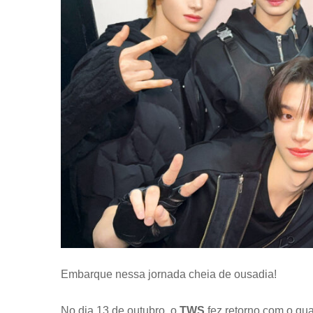
Embarque nessa jornada cheia de ousadia!
No dia 13 de outubro, o
TWS
fez retorno com o qua