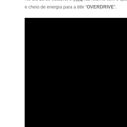
e cheio de energia para a
title
“
OVERDRIVE
”.