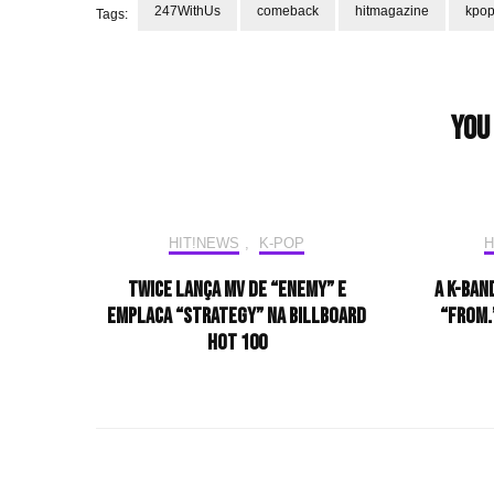
247WithUs
comeback
hitmagazine
kpo
Tags:
Post
Navigation
You 
HIT!NEWS
,
K-POP
H
TWICE lança MV de “ENEMY” e
A K-Ban
emplaca “Strategy” na Billboard
“FROM.”
Hot 100