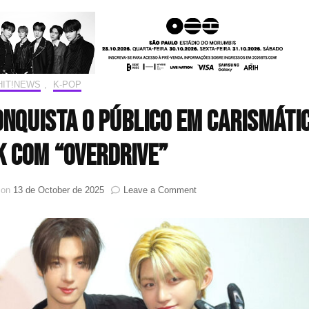
HIT!NEWS
,
K-POP
nquista o público em carismáti
 com “OVERDRIVE”
on
 on
13 de October de 2025
Leave a Comment
TWS
acelera
emoções
e
conquista
o
público
em