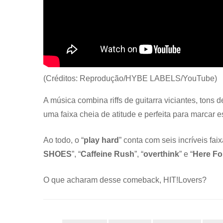
(Créditos: Reprodução/HYBE LABELS/YouTube)
A música combina riffs de guitarra viciantes, tons
uma faixa cheia de atitude e perfeita para marcar 
Ao todo, o “
play hard
” conta com seis incríveis faix
SHOES
”, “
Caffeine Rush
”, “
overthink
” e “
Here Fo
O que acharam desse comeback, HIT!Lovers?