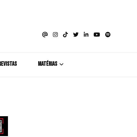
azine
REVISTAS
MATÉRIAS
5+1
Cobertura
Coletiva de Imprensa
Drama? HIT!