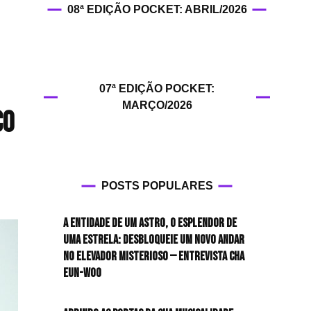
08ª EDIÇÃO POCKET: ABRIL/2026
HIT!Fashion
HIT!Filmes
07ª EDIÇÃO POCKET:
HIT!Games
MARÇO/2026
co
HIT!History
HIT!Hop
POSTS POPULARES
HIT!Leituras
A entidade de um astro, o esplendor de
HIT!Diary
uma estrela: desbloqueie um novo andar
no elevador misterioso — Entrevista CHA
HIT!Lyrics
EUN-WOO
HIT!Politics