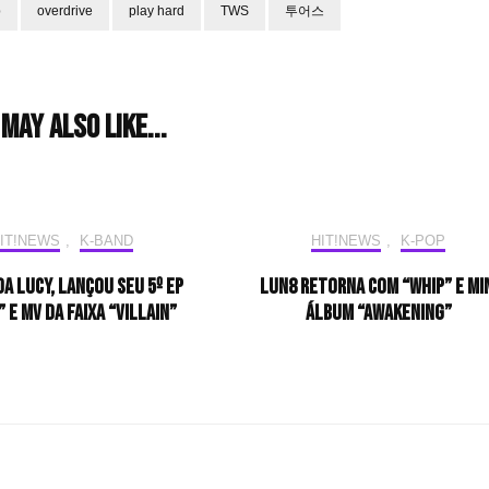
p
overdrive
play hard
TWS
투어스
may also like...
IT!NEWS
,
K-BAND
HIT!NEWS
,
K-POP
da Lucy, lançou seu 5º EP
LUN8 retorna com “WHIP” e mi
 e MV da faixa “Villain”
álbum “AWAKENING”