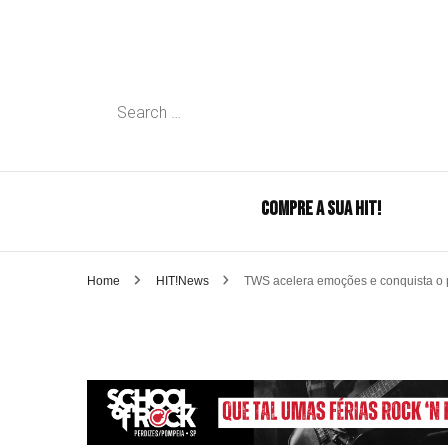
Search
for:
COMPRE A SUA HIT!
Home
HIT!News
TWS acelera emoções e conquista o