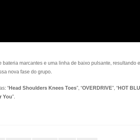
 de bateria marcantes e uma linha de baixo pulsante, resultando 
essa nova fase do grupo.
as: “
Head Shoulders Knees Toes
”, “
OVERDRIVE
”, “
HOT BL
r You
”.