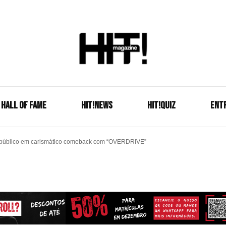
Se é HIT, está aqui!
HIT!Mag
HALL OF FAME
HIT!NEWS
HIT!Quiz
ENT
 público em carismático comeback com “OVERDRIVE”