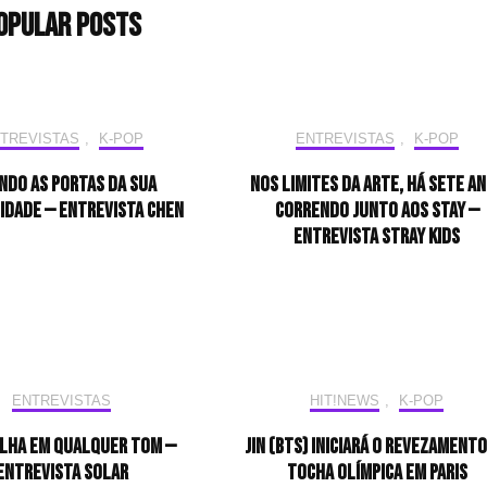
opular Posts
TREVISTAS
,
K-POP
ENTREVISTAS
,
K-POP
ndo as portas da sua
Nos limites da arte, há sete a
idade — Entrevista CHEN
correndo junto aos STAY —
Entrevista Stray Kids
ENTREVISTAS
HIT!NEWS
,
K-POP
ilha em qualquer tom —
Jin (BTS) iniciará o revezamento
Entrevista Solar
tocha olímpica em Paris