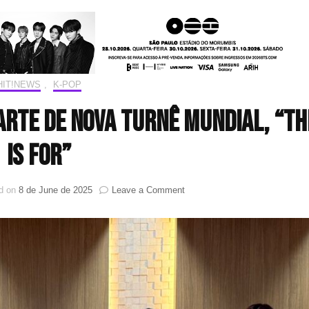
HIT!NEWS
,
K-POP
arte de nova turnê mundial, “TH
IS FOR”
on
d on
8 de June de 2025
Leave a Comment
TWICE
anuncia
primeira
parte
de
nova
turnê
mundial,