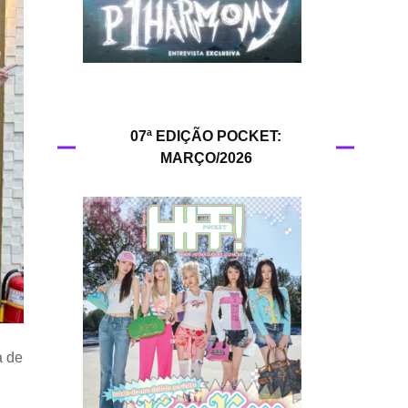
HIT!Queer
HIT!Radar
HIT!Review
07ª EDIÇÃO POCKET:
MARÇO/2026
HIT!Sound
HIT!Vem aí
Panfletando
a de