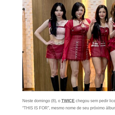
Neste domingo (8), o
TWICE
chegou sem pedir lice
“THIS IS FOR”, mesmo nome de seu próximo álbu