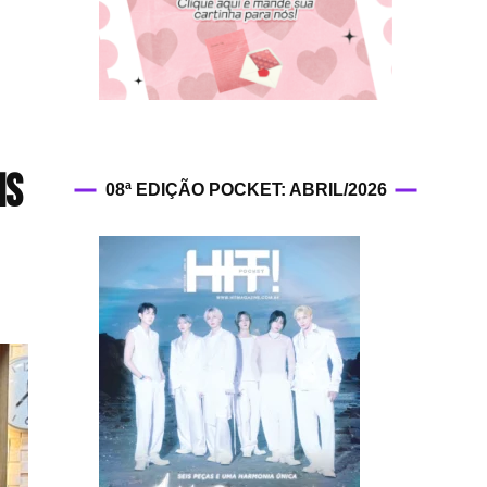
HIT!Fashion
HIT!Filmes
HIT!Games
IS
08ª EDIÇÃO POCKET: ABRIL/2026
HIT!History
HIT!Hop
HIT!Leituras
HIT!Diary
HIT!Lyrics
HIT!Politics