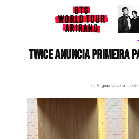
TWICE anuncia primeira p
by
Virginia Oliveira
update