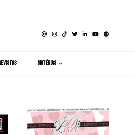
azine
REVISTAS
MATÉRIAS
5+1
Cobertura
Coletiva de Imprensa
Drama? HIT!