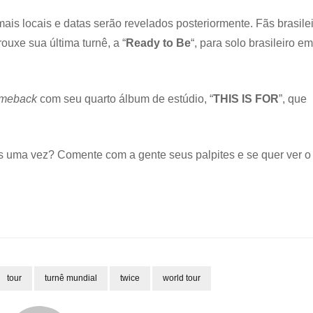
mais locais e datas serão revelados posteriormente. Fãs brasile
ouxe sua última turnê, a “
Ready to Be
“, para solo brasileiro em
meback
com seu quarto álbum de estúdio, “
THIS IS FOR
”, que
is uma vez? Comente com a gente seus palpites e se quer ver o
tour
turnê mundial
twice
world tour