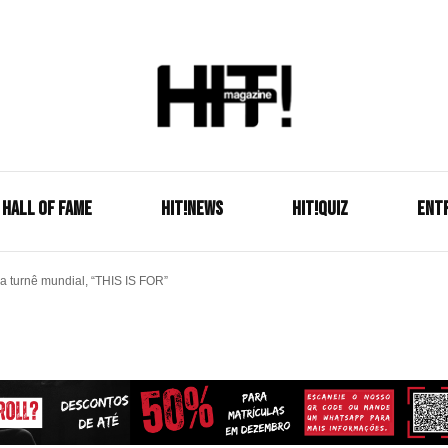
Se é HIT, está aqui!
HIT!Mag
HALL OF FAME
HIT!NEWS
HIT!Quiz
ENT
a turnê mundial, “THIS IS FOR”