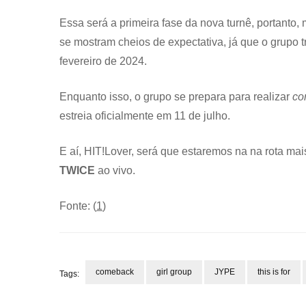
Essa será a primeira fase da nova turnê, portanto, 
se mostram cheios de expectativa, já que o grupo tr
fevereiro de 2024.
Enquanto isso, o grupo se prepara para realizar
co
estreia oficialmente em 11 de julho.
E aí, HIT!Lover, será que estaremos na na rota ma
TWICE
ao vivo.
Fonte: (
1
)
comeback
girl group
JYPE
this is for
Tags:
Post