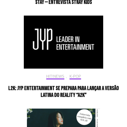
STAY — Entrevista Stray Kids
HIT!NEWS
,
K-POP
L2K: JYP Entertainment se prepara para lançar a versão
latina do reality “A2K”