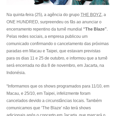
motivos
Na quinta-feira (25), a agência do grupo
THE BOYZ
, a
ONE HUNDRED, surpreendeu os fãs ao anunciar o
encerramento repentino da turnê mundial
“The Blaze”
.
Pelas redes sociais, a empresa publicou um
comunicado confirmando o cancelamento das próximas
paradas em Macau e Taipei, que estavam previstas
para os dias 11 e 25 de outubro, e informou que a turnê
será encerrada no dia 8 de novembro, em Jacarta, na
Indonésia.
“Informamos que os shows programados para 11/10, em
Macau, e 25/10, em Taipei, infelizmente foram
cancelados devido a circunstâncias locais. Também
comunicamos que ‘The Blaze’ não terá shows
adicionais após o concerto em Jacarta, que marcará o