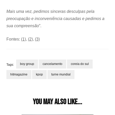
Mais uma vez, pedimos sinceras desculpas pela
preocupação e inconveniência causadas e pedimos a
sua compreensão
”.
Fontes:
(1)
,
(2)
,
(3)
boy group
cancelamento
coreia do sul
Tags:
hitmagazine
kpop
turne mundial
Post
Navigation
You may also like...