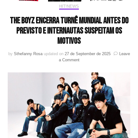
HIT!NEWS
THE BOYZ encerra turnê mundial antes do
previsto e internautas suspeitam os
motivos
by
Sthefanny Rosa
updated on
27 de September de 2025
Leave
on
a Comment
THE
BOYZ
encerra
turnê
mundial
antes
do
previsto
e
internautas
suspeitam
os