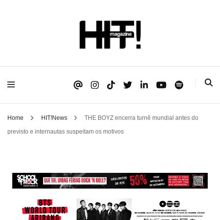
Se é HIT, está aqui!
HIT!Magazine
Home
HIT!News
THE BOYZ encerra turnê mundial antes do
previsto e internautas suspeitam os motivos