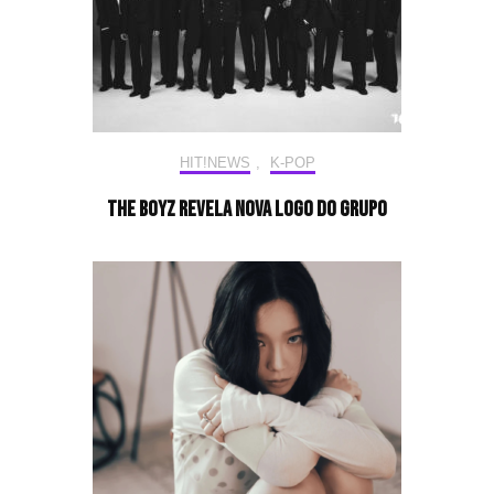
HIT!NEWS
,
K-POP
The Boyz revela nova logo do grupo