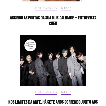
ENTREVISTAS
,
K-POP
Abrindo as portas da sua musicalidade — Entrevista
CHEN
ENTREVISTAS
,
K-POP
Nos limites da arte, há sete anos correndo junto aos