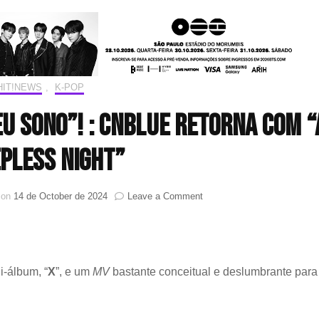
HIT!NEWS
,
K-POP
eu sono”! : CNBLUE retorna com “
pless Night”
on
 on
14 de October de 2024
Leave a Comment
Talento
que
vai
“tirar
seu
-álbum, “
X
”, e um
MV
bastante conceitual e deslumbrante para
sono”!
:
CNBLUE