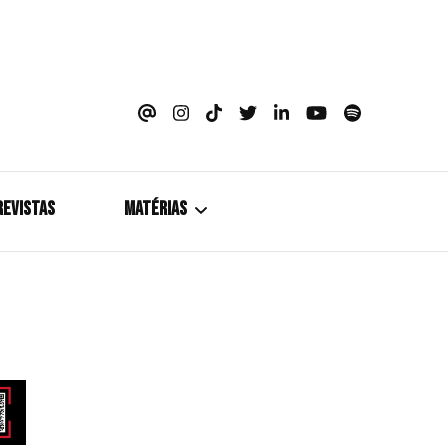
azine
REVISTAS
MATÉRIAS
5+1
Cobertura
Coletiva de Imprensa
Drama? HIT!