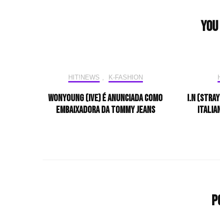
Navigation
You 
HIT!NEWS
,
K-FASHION
Wonyoung (IVE) é anunciada como
I.N (Stra
embaixadora da Tommy Jeans
italia
P