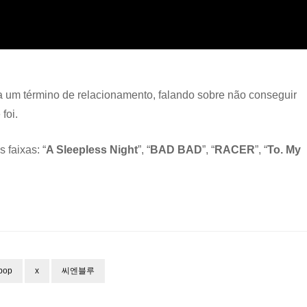
ta um término de relacionamento, falando sobre não conseguir
foi.
 faixas: “
A Sleepless Night
”, “
BAD BAD
”, “
RACER
”, “
To. My
pop
x
씨엔블루