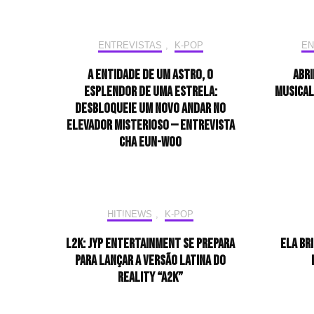
ENTREVISTAS
,
K-POP
EN
A entidade de um astro, o
Abri
esplendor de uma estrela:
musical
desbloqueie um novo andar no
elevador misterioso — Entrevista
CHA EUN-WOO
HIT!NEWS
,
K-POP
L2K: JYP Entertainment se prepara
Ela br
para lançar a versão latina do
reality “A2K”