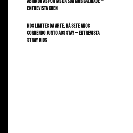
Abrindo as portas da sua musicalidade —
Entrevista CHEN
HIT!Queer
Nos limites da arte, há sete anos
HIT!Radar
correndo junto aos STAY — Entrevista
Stray Kids
HIT!Review
HIT!Sound
HIT!Vem aí
Panfletando