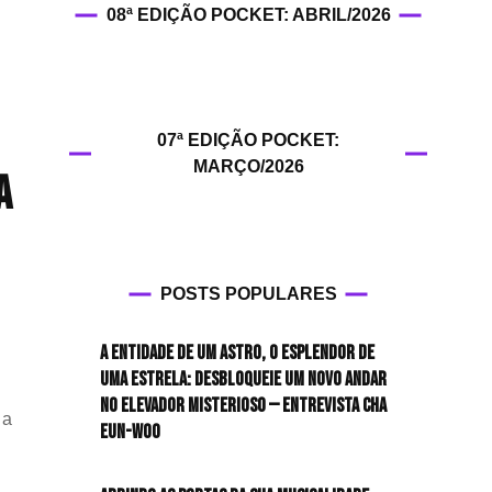
08ª EDIÇÃO POCKET: ABRIL/2026
HIT!Fashion
HIT!Filmes
07ª EDIÇÃO POCKET:
HIT!Games
MARÇO/2026
A
HIT!History
HIT!Hop
POSTS POPULARES
HIT!Leituras
A entidade de um astro, o esplendor de
HIT!Diary
uma estrela: desbloqueie um novo andar
no elevador misterioso — Entrevista CHA
 a
HIT!Lyrics
EUN-WOO
HIT!Politics