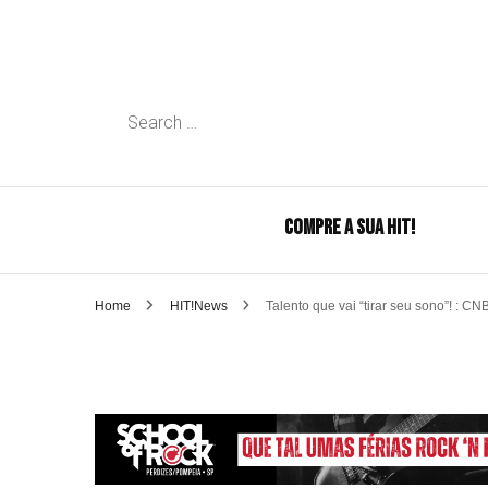
Search
for:
COMPRE A SUA HIT!
Home
HIT!News
Talento que vai “tirar seu sono”! : C