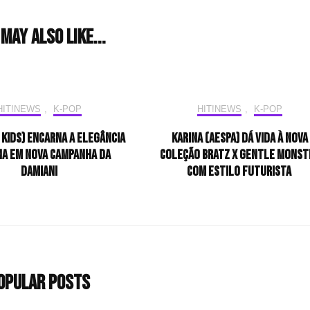
may also like...
HIT!NEWS
,
K-POP
HIT!NEWS
,
K-POP
y Kids) encarna a elegância
KARINA (aespa) dá vida à nova
na em nova campanha da
coleção Bratz x Gentle Monst
Damiani
com estilo futurista
opular Posts