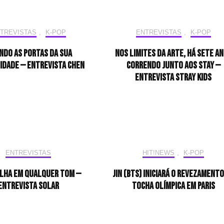
TREVISTAS
,
K-POP
ENTREVISTAS
,
K-POP
ndo as portas da sua
Nos limites da arte, há sete a
idade — Entrevista CHEN
correndo junto aos STAY —
Entrevista Stray Kids
ENTREVISTAS
HIT!NEWS
,
K-POP
ilha em qualquer tom —
Jin (BTS) iniciará o revezamento
Entrevista Solar
tocha olímpica em Paris