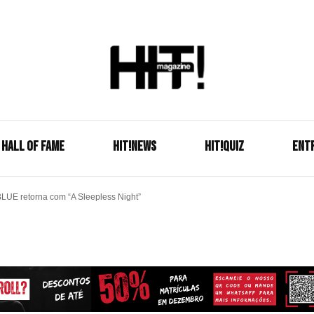
Se é HIT, está aqui!
HIT!Mag
HALL OF FAME
HIT!NEWS
HIT!Quiz
ENT
NBLUE retorna com “A Sleepless Night”