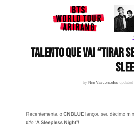
Talento que vai “tirar s
Slee
by
Nini Vasconcelos
updated
Recentemente, o
CNBLUE
lançou seu décimo mini
title
“
A Sleepless Night
”!