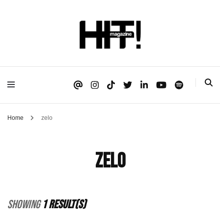
Se é HIT, está aqui!
HIT!Magazine
Home
zelo
zelo
Showing
1 Result(s)