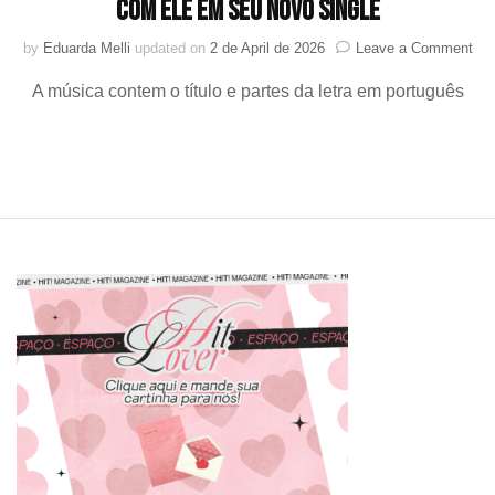
com ele em seu novo single
on
by
Eduarda Melli
updated on
2 de April de 2026
Leave a Comment
“Am
A música contem o título e partes da letra em português
me
cha
ZE
que
que
a
gen
col
co
ele
em
seu
nov
sin