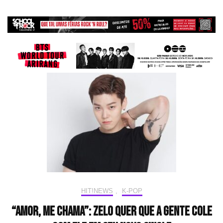
HIT!NEWS
,
K-POP
“Amor, me chama”: ZELO quer que a gente cole