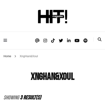
Se é HIT, está aqui!
HIT!Magazine
Home
XngHan&Xoul
XngHan&Xoul
Showing
3 Result(s)