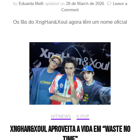
by
Eduarda Melli
updated on
28 de March de 2026
Leave a
on
Comment
XngHan&Xoul
Os fãs do XngHan&Xoul agora têm um nome oficial
anuncia
nome
oficial
do
fandom
HIT!NEWS
,
K-POP
XngHan&Xoul aproveita a vida em “Waste No
Time”