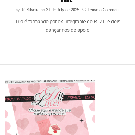
on
by
Jú Silveira
on
31 de July de 2025
Leave a Comment
XngHan&
Trio é formando por ex-integrante do RIIZE e dois
aproveit
a
dançarinos de apoio
vida
em
“Waste
No
Time”