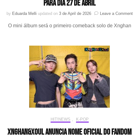
para dia 27 de abril
on
by
Eduarda Melli
updated on
3 de April de 2026
Leave a Comment
Xn
O mini álbum será o primeiro comeback solo de Xnghan
anu
seu
pri
min
álb
par
dia
27
de
abri
HIT!NEWS
,
K-POP
XngHan&Xoul anuncia nome oficial do fandom