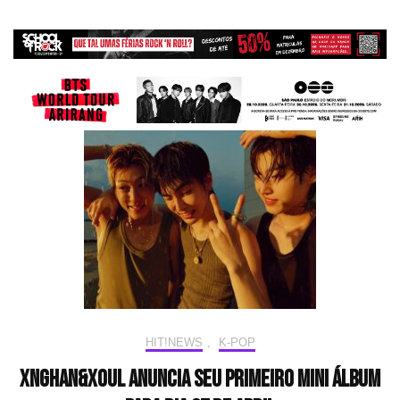
HIT!NEWS
,
K-POP
XngHan&Xoul anuncia seu primeiro mini álbum