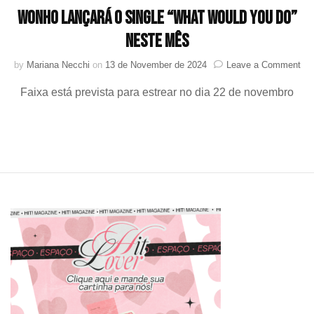
WONHO lançará o single “What Would You Do”
neste mês
on
by
Mariana Necchi
on
13 de November de 2024
Leave a Comment
WO
Faixa está prevista para estrear no dia 22 de novembro
lan
o
sin
“Wh
Wo
Yo
Do”
nes
mê