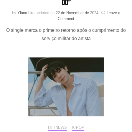
Do”
by
Ylana Lira
updated on
22 de November de 2024
Leave a
on
Comment
WONHO
O single marca o primeiro retorno após o cumprimento do
retorna
com
serviço militar do artista
single
“What
Would
You
Do”
HIT!NEWS
,
K-POP