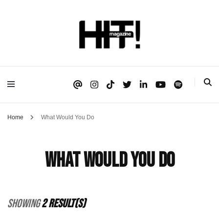
Se é HIT, está aqui!
HIT!Magazine
Home
What Would You Do
What Would You Do
Showing
2 Result(s)