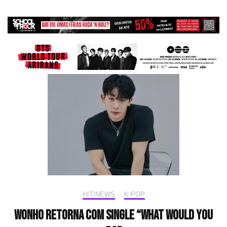
HIT!NEWS
,
K-POP
WONHO retorna com single “What Would You