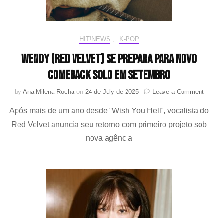
HIT!NEWS
,
K-POP
Wendy (Red Velvet) se prepara para novo
comeback solo em setembro
on
by
Ana Milena Rocha
on
24 de July de 2025
Leave a Comment
Wen
Após mais de um ano desde “Wish You Hell”, vocalista do
(Red
Velve
Red Velvet anuncia seu retorno com primeiro projeto sob
se
nova agência
prep
para
novo
come
solo
em
sete