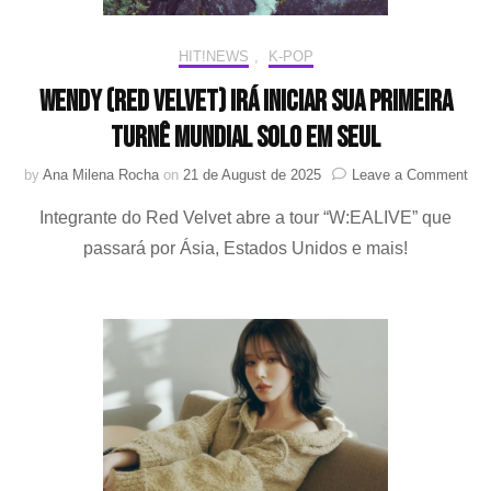
nos
jogos
no
HIT!NEWS
,
K-POP
World
Baseball
WENDY (Red Velvet) irá iniciar sua primeira
Classic
turnê mundial solo em Seul
2026
on
by
Ana Milena Rocha
on
21 de August de 2025
Leave a Comment
WE
Integrante do Red Velvet abre a tour “W:EALIVE” que
(Re
Vel
passará por Ásia, Estados Unidos e mais!
irá
inic
sua
pri
tur
mun
sol
em
Seu