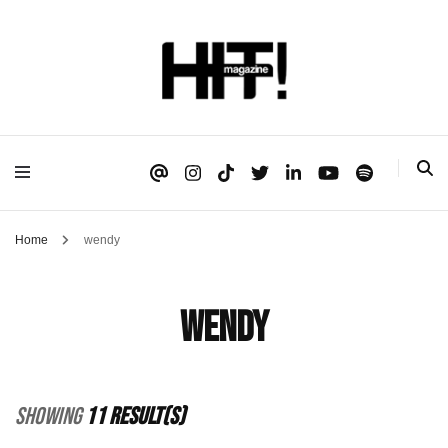
Se é HIT, está aqui!
HIT!Magazine
Home
wendy
wendy
Showing
11 Result(s)