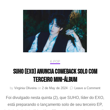
com
apre
do
prog
de
rádio
“You
Stree
K-POP
SUHO (EXO) anuncia comeback solo com
terceiro mini-álbum
on
by
Virginia Oliveira
on
2 de May de 2024
Leave a Comment
SUHO
Foi divulgado nesta quinta (2), que SUHO, líder do EXO,
(EXO)
anunci
está preparando o lançamento solo de seu terceiro EP,
comeb