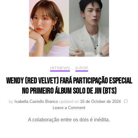
participará
do
SMTOWN
LIVE
2025
+
Wendy
(Red
Velvet)
também
ficará
HIT!NEWS
,
K-POP
de
fora
Wendy (Red Velvet) fará participação especial
do
no primeiro álbum solo de Jin (BTS)
evento
by
Isabella Castello Branco
updated on
16 de October de 2024
on
Leave a Comment
Wendy
A colaboração entre os dois é inédita.
(Red
Velvet)
fará