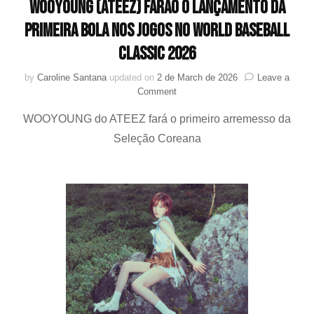
WOOYOUNG (ATEEZ) farão o lançamento da
primeira bola nos jogos no World Baseball
Classic 2026
by
Caroline Santana
updated on
2 de March de 2026
Leave a
on
Comment
WENDY
WOOYOUNG do ATEEZ fará o primeiro arremesso da
(Red
Velvet),
Seleção Coreana
Johnny
(NCT
127)
e
WOOYOUNG
(ATEEZ)
farão
o
lançamento
da
primeira
bola