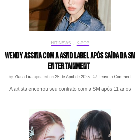
HIT!NEWS
,
K-POP
WENDY assina com a ASND Label após saída da SM
Entertainment
on
by
Ylana Lira
updated on
25 de April de 2025
Leave a Comment
WE
A artista encerrou seu contrato com a SM após 11 anos
assi
com
a
ASN
Labe
após
saíd
da
SM