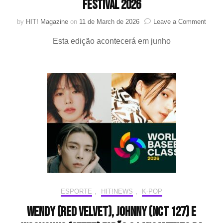
Festival 2026
on
by
HIT! Magazine
on
11 de March de 2026
Leave a Comment
Weve
Esta edição acontecerá em junho
divul
1º
line-
up
para
o
Weve
Con
Festiv
2026
ESPORTE
,
HIT!NEWS
,
K-POP
WENDY (Red Velvet), Johnny (NCT 127) e