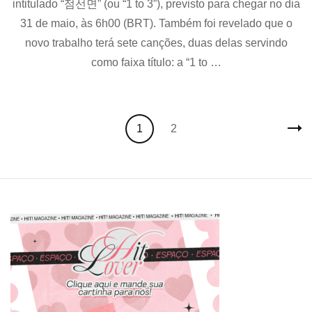
intitulado “점선면” (ou “1 to 3”), previsto para chegar no dia
solo
com
31 de maio, às 6h00 (BRT). Também foi revelado que o
terceir
novo trabalho terá sete canções, duas delas servindo
mini-
como faixa título: a “1 to …
álbum
Posts
Page
Page
1
2
navigation