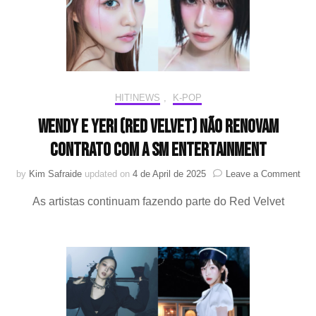
Ente
HIT!NEWS
,
K-POP
Wendy e Yeri (Red Velvet) não renovam
contrato com a SM Entertainment
on
by
Kim Safraide
updated on
4 de April de 2025
Leave a Comment
We
As artistas continuam fazendo parte do Red Velvet
e
Yeri
(Re
Velv
não
ren
cont
co
a