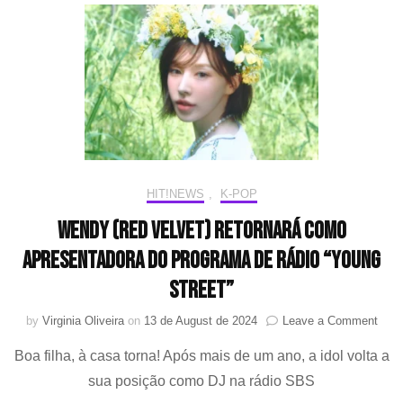
participação
especial
no
primeiro
álbum
solo
de
Jin
(BTS)
HIT!NEWS
,
K-POP
WENDY (Red Velvet) retornará como
apresentadora do programa de rádio “Young
Street”
on
by
Virginia Oliveira
on
13 de August de 2024
Leave a Comment
WEN
Boa filha, à casa torna! Após mais de um ano, a idol volta a
(Red
Velve
sua posição como DJ na rádio SBS
retor