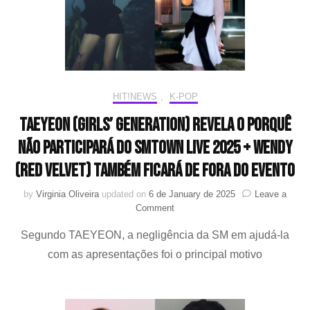
SM
Ent
HIT!NEWS
,
K-POP
TAEYEON (Girls’ Generation) revela o porquê
não participará do SMTOWN LIVE 2025 + Wendy
(Red Velvet) também ficará de fora do evento
by
Virginia Oliveira
updated on
6 de January de 2025
Leave a
on
Comment
TAEYEON
Segundo TAEYEON, a negligência da SM em ajudá-la
(Girls’
Generation)
com as apresentações foi o principal motivo
revela
o
porquê
não