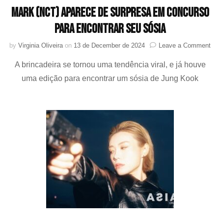
MARK (NCT) aparece de surpresa em concurso
para encontrar seu sósia
on
by
Virginia Oliveira
on
13 de December de 2024
Leave a Comment
MA
A brincadeira se tornou uma tendência viral, e já houve
(N
apa
uma edição para encontrar um sósia de Jung Kook
de
sur
em
con
par
enc
se
sós