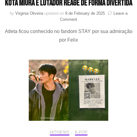
Kota Miura e lutador reage de forma divertida
by
Virginia Oliveira
updated on
9 de February de 2025
Leave a
on
Comment
Fã
Atleta ficou conhecido no fandom STAY por sua admiração
entrega
photocard
por Felix
de
Felix
(Stray
Kids)
a
Kota
Miura
e
lutador
reage
de
forma
divertida
HIT!NEWS
,
K-POP