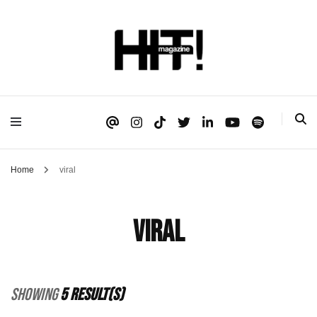
Se é HIT, está aqui!
HIT!Magazine
Home
viral
viral
Showing
5 Result(s)