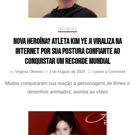
na
carreira
HIT!NEWS
Nova heroína? Atleta Kim Ye Ji viraliza na
internet por sua postura confiante ao
conquistar um recorde mundial
on
by
Virginia Oliveira
on
1 de August de 2024
Leave a Comment
Nova
Muitos compararam sua reação a personagens de filmes e
heroí
Atlet
desenhos animados; assista ao vídeo
Kim
Ye
Ji
virali
na
intern
por