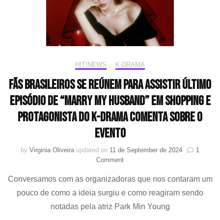
sua
postu
confi
ao
conqu
um
recor
HIT!NEWS
,
K-DRAMA
mundi
Fãs brasileiros se reúnem para assistir último
episódio de “Marry My Husband” em shopping e
protagonista do K-drama comenta sobre o
evento
by
Virginia Oliveira
updated on
11 de September de 2024
1
on
Comment
Fãs
Conversamos com as organizadoras que nos contaram um
brasileiros
se
pouco de como a ideia surgiu e como reagiram sendo
reúnem
notadas pela atriz Park Min Young
para
assistir