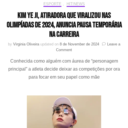
ESPORTE
,
HIT!NEWS
Kim Ye Ji, atiradora que viralizou nas
Olimpíadas de 2024, anuncia pausa temporária
na carreira
by
Virginia Oliveira
updated on
8 de November de 2024
Leave a
on
Comment
Kim
Conhecida como alguém com áurea de “personagem
Ye
Ji,
principal” a atleta decide deixar as competições por ora
atiradora
para focar em seu papel como mãe
que
viralizou
nas
Olimpíadas
de
2024,
anuncia
pausa
temporária