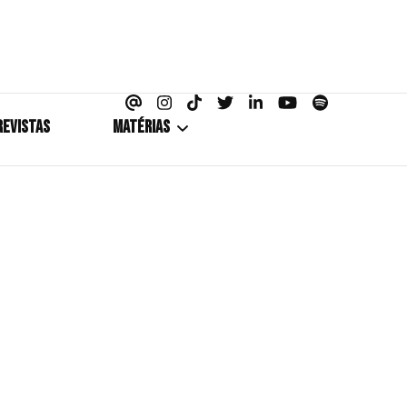
azine
REVISTAS
MATÉRIAS
5+1
Cobertura
Coletiva de Imprensa
Drama? HIT!
HIT!Fashion