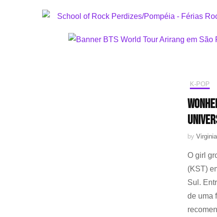
K-POP
Wonhee
univer
by
Virginia
O girl g
(KST) em
Sul. Ent
de uma f
recomen