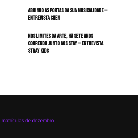
HIT!Radar
Abrindo as portas da sua musicalidade —
Entrevista CHEN
HIT!Review
Nos limites da arte, há sete anos
HIT!Sound
correndo junto aos STAY — Entrevista
Stray Kids
HIT!Vem aí
Panfletando