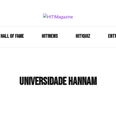
Se é HIT, está aqui!
HIT!Mag
HALL OF FAME
HIT!NEWS
HIT!Quiz
ENT
universidade hannam