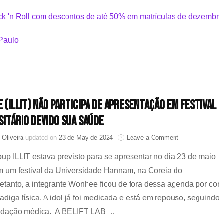
 (ILLIT) não participa de apresentação em festival
sitário devido sua saúde
on
 Oliveira
updated on
23 de May de 2024
Leave a Comment
Wonhee
roup ILLIT estava previsto para se apresentar no dia 23 de maio
(ILLIT)
não
 um festival da Universidade Hannam, na Coreia do
participa
retanto, a integrante Wonhee ficou de fora dessa agenda por co
de
apresentação
adiga física. A idol já foi medicada e está em repouso, seguindo
em
dação médica. A BELIFT LAB …
festival