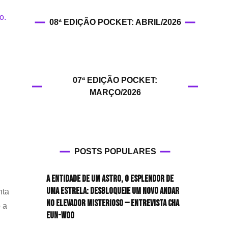
HIT!Filmes
08ª EDIÇÃO POCKET: ABRIL/2026
HIT!Games
HIT!History
07ª EDIÇÃO POCKET:
HIT!Hop
MARÇO/2026
HIT!Leituras
HIT!Diary
POSTS POPULARES
HIT!Lyrics
A entidade de um astro, o esplendor de
HIT!Politics
uma estrela: desbloqueie um novo andar
nta
no elevador misterioso — Entrevista CHA
 a
HIT!Queer
EUN-WOO