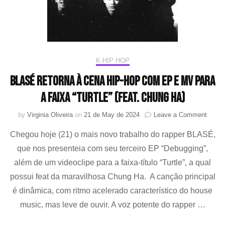
K-HIP HOP
BLASÉ retorna à cena hip-hop com EP e MV para
a faixa “Turtle” (feat. Chung Ha)
on
by
Virginia Oliveira
on
21 de May de 2024
Leave a Comment
BLAS
Chegou hoje (21) o mais novo trabalho do rapper BLASÉ,
retorn
à
que nos presenteia com seu terceiro EP “Debugging”,
cena
além de um videoclipe para a faixa-título “Turtle”, a qual
hip-
hop
possui feat da maravilhosa Chung Ha. A canção principal
com
é dinâmica, com ritmo acelerado característico do house
EP
music, mas leve de ouvir. A voz potente do rapper …
e
MV
para