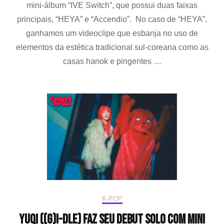
mini-álbum “IVE Switch”, que possui duas faixas
com
um
principais, “HEYA” e “Accendio”. No caso de “HEYA”,
charme
ganhamos um videoclipe que esbanja no uso de
irresistível
elementos da estética tradicional sul-coreana como as
no
MV
casas hanok e pingentes …
de
“HEYA”
K-POP
Yuqi ((G)I-DLE) faz seu debut solo com mini