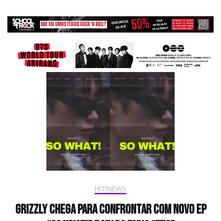
HIT!NEWS
Grizzly chega para confrontar com novo EP