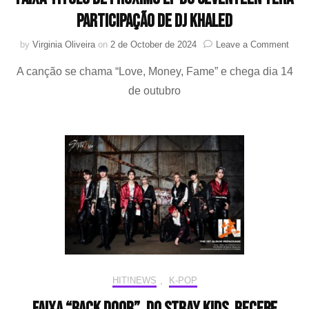
participação de DJ KHALED
on
by
Virginia Oliveira
on
2 de October de 2024
Leave a Comment
Faixa
A canção se chama “Love, Money, Fame” e chega dia 14
título
de
de outubro
próx
EP
do
SEV
terá
parti
de
DJ
KHA
HIT!NEWS
,
K-POP