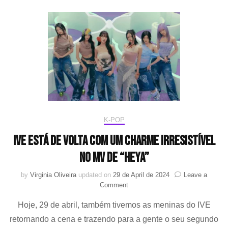
a
faixa
“Turtle
(feat.
Chung
Ha)
K-POP
IVE está de volta com um charme irresistível
no MV de “HEYA”
by
Virginia Oliveira
updated on
29 de April de 2024
Leave a
on
Comment
IVE
Hoje, 29 de abril, também tivemos as meninas do IVE
está
de
retornando a cena e trazendo para a gente o seu segundo
volta