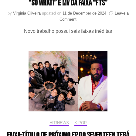
“SO WHAT!” e MV da faixa “FTS”
by
Virginia Oliveira
updated on
11 de December de 2024
Leave a
on
Comment
Grizzly
Novo trabalho possui seis faixas inéditas
chega
para
confrontar
com
novo
EP
“SO
WHAT!”
e
MV
da
faixa
“FTS”
HIT!NEWS
,
K-POP
Faixa-título de próximo EP do SEVENTEEN terá