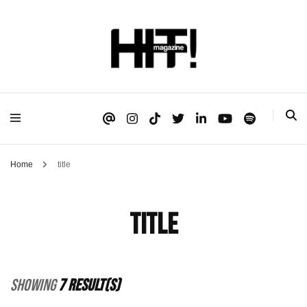
Se é HIT, está aqui!
HIT!Magazine
Home
title
title
Showing
7 Result(s)