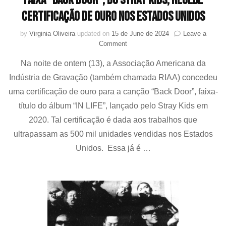
Faixa “Back Door”, do Stray Kids, recebe
certificação de ouro nos Estados Unidos
by
Virginia Oliveira
updated on
15 de June de 2024
Leave a
on
Comment
Faixa
Na noite de ontem (13), a Associação Americana da
“Back
Door”,
Indústria de Gravação (também chamada RIAA) concedeu
do
uma certificação de ouro para a canção “Back Door”, faixa-
Stray
Kids,
título do álbum “IN LIFE”, lançado pelo Stray Kids em
recebe
2020. Tal certificação é dada aos trabalhos que
certificação
ultrapassam as 500 mil unidades vendidas nos Estados
de
ouro
Unidos. Essa já é …
nos
Estados
Unidos