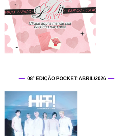
“BB
08ª EDIÇÃO POCKET: ABRIL/2026