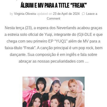
álbum e MV para a title “Freak”
by
Virginia Oliveira
updated on
23 de April de 2024
Leave a
on
Comment
Yuqi
Nesta terça (23), a espera dos Neverlands acabou graças
((G)I-
DLE)
a estreia solo oficial de Yuqi, integrante do (G)I-DLE e que
faz
chega com seu primeiro EP “YUQ1” além de MV para a
seu
debut
faixa-título “Freak”. A canção principal é um pop rock, bem
solo
dançante. Sua composição é em inglês e fala sobre
com
abraçar as nossas peculiaridades com …
mini
álbum
e
MV
para
a
title
“Freak”