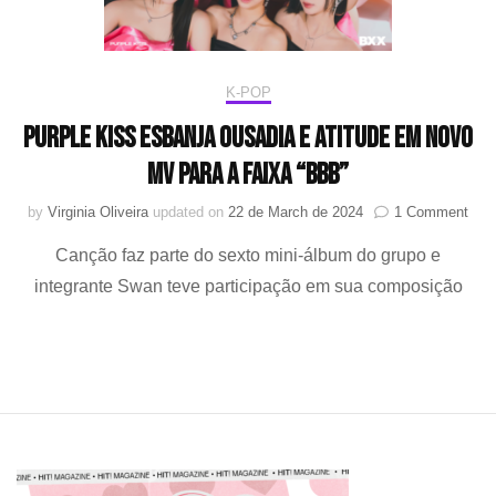
K-POP
PURPLE KISS esbanja ousadia e atitude em novo
MV para a faixa “BBB”
on
by
Virginia Oliveira
updated on
22 de March de 2024
1 Comment
PUR
Canção faz parte do sexto mini-álbum do grupo e
KIS
esba
integrante Swan teve participação em sua composição
ousa
e
atit
em
nov
MV
para
a
faix