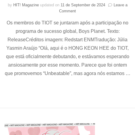
by
HIT! Magazine
updated on
11 de September de 2024
Leave a
on
Comment
TIOT
Os membros do TIOT se juntaram após a participação no
estreou
oficialmente
programa de sucesso global, Boys Planet. Texto:
com
ReleaseCréditos imagem: Redstart ENMTradução: Júlia
o
novo
Yasmin Araújo “Olá, aqui é o HONG KEON HEE do TIOT,
EP
que está oficialmente debutando, e estávamos esperando
“Kick-
ansiosamente por esse momento. Parece que foi ontem
START”
que promovemos “Unbeatable”, mas agora nós estamos …