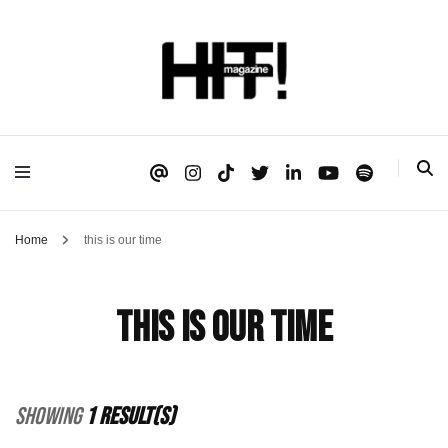
Se é HIT, está aqui!
HIT!Magazine
Home
this is our time
this is our time
Showing
1 Result(s)