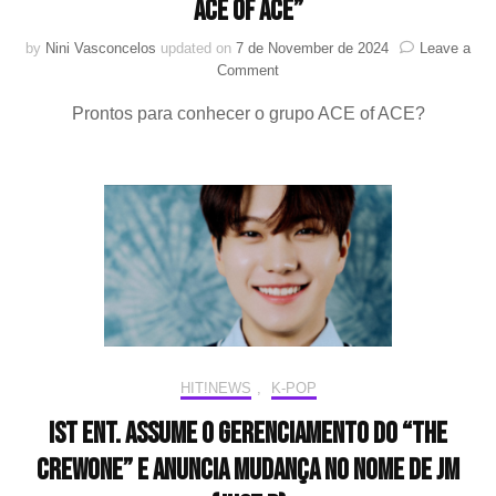
Ace of Ace”
by
Nini Vasconcelos
updated on
7 de November de 2024
Leave a
on
Comment
É
Prontos para conhecer o grupo ACE of ACE?
revelado
o
ganhador
do
“Road
to
Kingdom:
Ace
of
Ace”
HIT!NEWS
,
K-POP
IST Ent. assume o gerenciamento do “The
CrewOne” e anuncia mudança no nome de JM