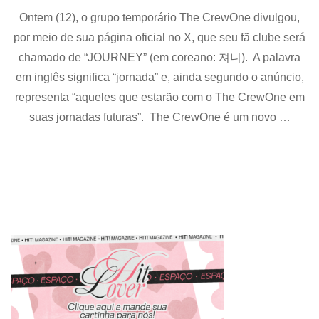
The
Ontem (12), o grupo temporário The CrewOne divulgou,
CrewOne
revela
por meio de sua página oficial no X, que seu fã clube será
nome
chamado de “JOURNEY” (em coreano: 져니). A palavra
de
seu
em inglês significa “jornada” e, ainda segundo o anúncio,
fandom
representa “aqueles que estarão com o The CrewOne em
suas jornadas futuras”. The CrewOne é um novo …