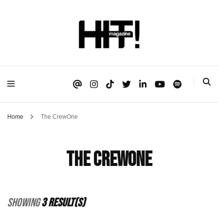
Se é HIT, está aqui!
HIT!Magazine
Home
The CrewOne
The CrewOne
Showing
3 Result(s)