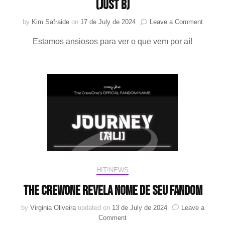
(Just B)
on
by
Kim Safraide
on
17 de July de 2024
Leave a Comment
IST
Estamos ansiosos para ver o que vem por aí!
Ent.
assum
o
gerenc
do
“The
CrewOn
e
anuncia
mudanç
no
nome
de
HIT!NEWS
JM
(Just
The CrewOne revela nome de seu fandom
B)
by
Virginia Oliveira
updated on
13 de July de 2024
Leave a
on
Comment