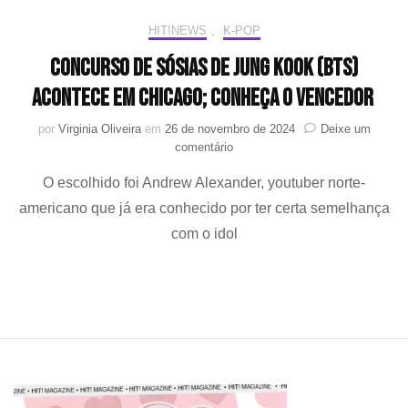
HIT!NEWS
,
K-POP
Concurso de sósias de Jung Kook (BTS)
acontece em Chicago; conheça o vencedor
por
Virginia Oliveira
em
26 de novembro de 2024
Deixe um
em
comentário
Concurso
O escolhido foi Andrew Alexander, youtuber norte-
de
sósias
americano que já era conhecido por ter certa semelhança
de
com o idol
Jung
Kook
(BTS)
acontece
em
Chicago;
conheça
o
vencedor