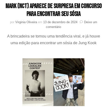
MARK (NCT) aparece de surpresa em concurso
para encontrar seu sósia
por
Virginia Oliveira
em
13 de dezembro de 2024
Deixe um
em
comentário
MARK
A brincadeira se tornou uma tendência viral, e já houve
(NCT)
aparece
uma edição para encontrar um sósia de Jung Kook
de
surpresa
em
concurso
para
encontrar
seu
sósia