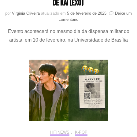
de KAI (EXO)
por
Virginia Oliveira
atualizado em
5 de fevereiro de 2025
Deixe um
em
comentário
Fãs
Evento acontecerá no mesmo dia da dispensa militar do
brasileiros
organizam
artista, em 10 de fevereiro, na Universidade de Brasília
concurso
de
sósias
de
KAI
(EXO)
HIT!NEWS
,
K-POP