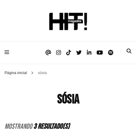
Se é HIT, está aqui!
HIT!Magazine
Página inicial
sósia
sósia
Mostrando
3 Resultado(s)