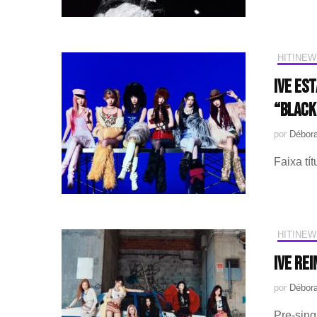
HIT!NEW
IVE es
“BLACK
por
Débora
Faixa tí
HIT!NEW
IVE re
por
Débora
Pre-sing