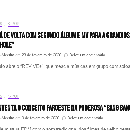
mar
o
per
vid
S
,
K-POP
de
tá de volta com segundo álbum e MV para a grandios
“OD
(GA
HOLE”
Solo
em
 Alecrim
em
23 de fevereiro de 2026
Deixe um comentário
IVE
tulo abre o “REVIVE+”, que mescla músicas em grupo com solo
está
de
volta
com
segundo
álbum
S
,
K-POP
e
inventa o conceito faroeste na poderosa “BANG BAN
MV
para
em
 Alecrim
em
9 de fevereiro de 2026
Deixe um comentário
a
IVE
grandiosa
le mistura EDM com o som tradicional dos filmes de velho oest
reinventa