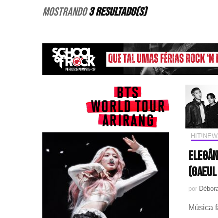
Mostrando
3 Resultado(s)
HIT!NEW
Elegân
(GAEUL
por
Débora
Música 