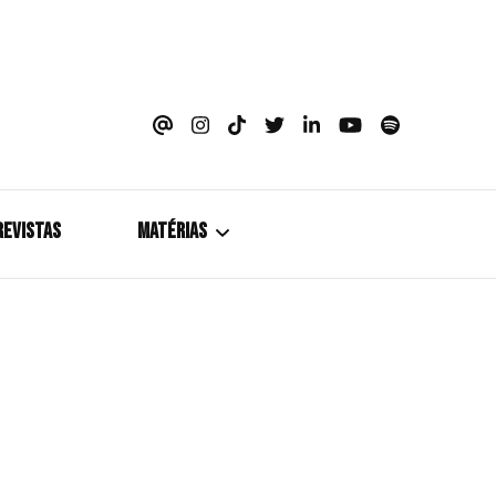
azine
REVISTAS
MATÉRIAS
5+1
Cobertura
Coletiva de Imprensa
Drama? HIT!