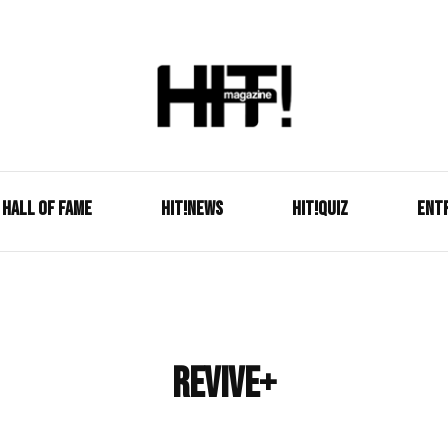
Se é HIT, está aqui!
HIT!Mag
HALL OF FAME
HIT!NEWS
HIT!Quiz
ENT
revive+