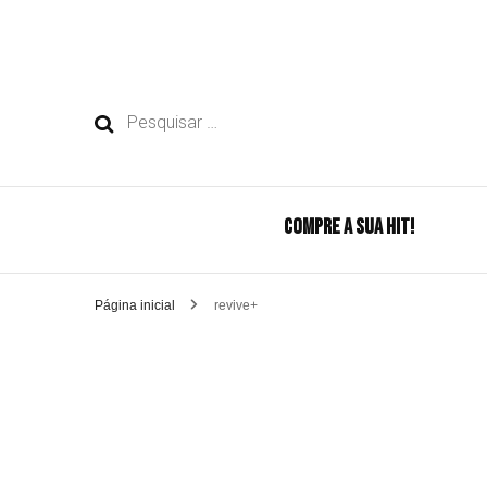
Pesquisar
por:
COMPRE A SUA HIT!
Página inicial
revive+