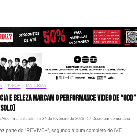
S
,
K-POP
,
MATÉRIAS
cia e beleza marcam o performance video de “ODD”
 Solo)
em
 Alecrim
atualizado em
24 de fevereiro de 2026
Deixe um comentário
Ele
faz parte do “REVIVE+”, segundo álbum completo do IVE
e
bel