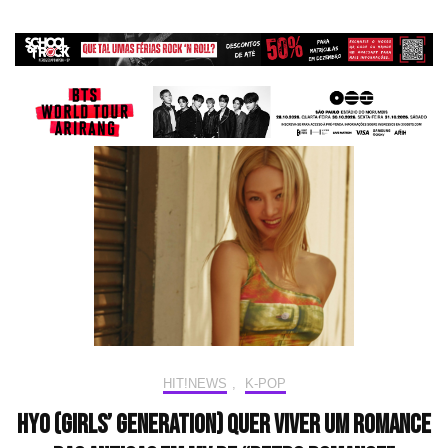
HIT!NEWS
,
K-POP
HYO (Girls’ Generation) quer viver um romance