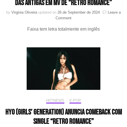
das antigas em MV de “Retro Romance”
by
Virginia Oliveira
updated on
26 de September de 2024
Leave a
on
Comment
HYO
Faixa tem letra totalmente em inglês
(Girls’
Generation)
quer
viver
um
romance
das
antigas
em
MV
de
“Retro
Romance”
HIT!NEWS
,
K-POP
HYO (Girls’ Generation) anuncia comeback com
single “Retro Romance”