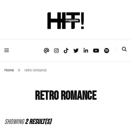
Se é HIT, está aqui!
HIT!Magazine
Home
retro romance
retro romance
Showing
2 Result(s)