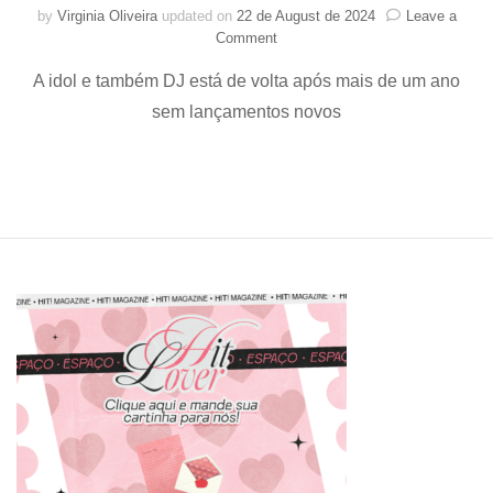
by
Virginia Oliveira
updated on
22 de August de 2024
Leave a
on
Comment
HYO
A idol e também DJ está de volta após mais de um ano
(Girls’
Generation)
sem lançamentos novos
anuncia
comeback
com
single
“Retro
Romance”