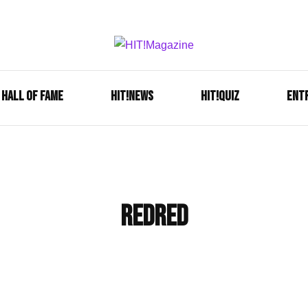
Se é HIT, está aqui!
HIT!Mag
HALL OF FAME
HIT!NEWS
HIT!Quiz
ENT
REDRED