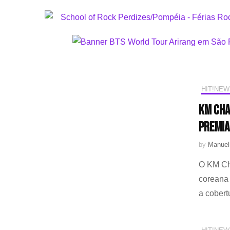
HIT!NEW
KM Cha
premia
by
Manuel
O KM Ch
coreana
a cobert