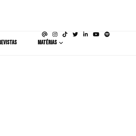
azine
REVISTAS
MATÉRIAS
5+1
Cobertura
Coletiva de Imprensa
Drama? HIT!
HIT!Fashion