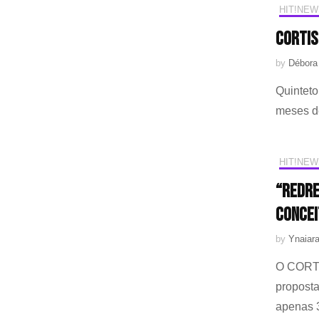
HIT!NEW
CORTIS
by
Débora
Quintet
meses d
HIT!NEW
“REDRE
concei
by
Ynaiar
O CORTI
proposta
apenas 3