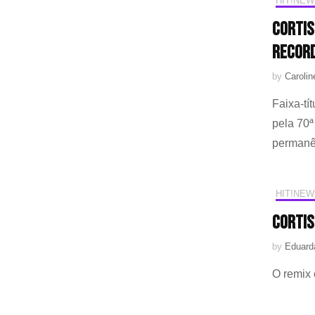
HIT!NEW
CORTIS
record
by
Caroli
Faixa-tí
pela 70ª
permanê
HIT!NEW
CORTIS
by
Eduarda
O remix 