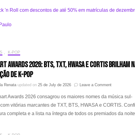
S
,
K-POP
rt Awards 2026: BTS, TXT, HWASA e CORTIS brilham n
ção de K-Pop
on
la Renata
updated on
25 de July de 2026
Leave a Comment
KM
art Awards 2026 consagrou os maiores nomes da música sul-
Chart
Awards
 com vitórias marcantes de TXT, BTS, HWASA e CORTIS. Confi
2026:
ura completa e a lista na íntegra de todos os premiados da noite
BTS,
TXT,
HWASA
e