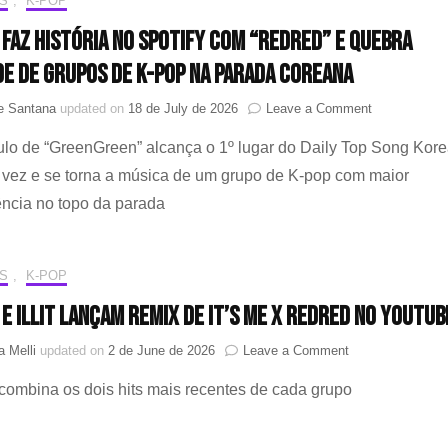
S
,
K-POP
CORTIS
brilham
 faz história no Spotify com “REDRED” e quebra
na
e de grupos de K-pop na parada coreana
premiação
de
on
ne Santana
updated on
18 de July de 2026
Leave a Comment
K-
CORTIS
Pop
tulo de “GreenGreen” alcança o 1º lugar do Daily Top Song Kor
faz
história
 vez e se torna a música de um grupo de K-pop com maior
no
ncia no topo da parada
Spotify
com
“REDRED”
e
S
,
K-POP
quebra
recorde
 e ILLIT lançam remix de It’s Me X REDRED no YouTub
de
grupos
on
 Melli
updated on
2 de June de 2026
Leave a Comment
de
CORTIS
K-
combina os dois hits mais recentes de cada grupo
e
pop
ILLIT
na
lançam
parada