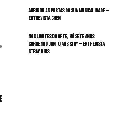
HIT!Radar
Abrindo as portas da sua musicalidade —
Entrevista CHEN
HIT!Review
Nos limites da arte, há sete anos
HIT!Sound
correndo junto aos STAY — Entrevista
ea
Stray Kids
HIT!Vem aí
Panfletando
e