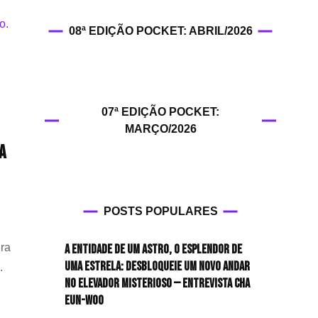
HIT!Filmes
08ª EDIÇÃO POCKET: ABRIL/2026
HIT!Games
HIT!History
07ª EDIÇÃO POCKET:
HIT!Hop
MARÇO/2026
a
HIT!Leituras
HIT!Diary
POSTS POPULARES
HIT!Lyrics
ra
A entidade de um astro, o esplendor de
HIT!Politics
uma estrela: desbloqueie um novo andar
.
no elevador misterioso — Entrevista CHA
HIT!Queer
EUN-WOO