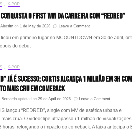
remix
S
,
K-POP
coreana
de
It’s
 conquista o first win da carreira com “REDRED”
Me
X
on
 Alecrim
on
1 de May de 2026
Leave a Comment
REDRED
CORTIS
no
o ficou em primeiro lugar no MCOUNTDOWN em 30 de abril, oit
conquista
YouTube
o
epois do debut
first
win
da
S
,
K-POP
carreira
com
D” já é sucesso: CORTIS alcança 1 milhão em 3h com
“REDRED”
to mais cru em comeback
on
a Bernardo
updated on
29 de April de 2026
Leave a Comment
“REDRED”
S lançou “REDRED”, single com MV de estética urbana e
já
é
 mais crua. O videoclipe ultrapassou 1 milhão de visualizaçõe
sucesso:
 horas, reforçando o impacto do comeback. A faixa antecipa o
CORTIS