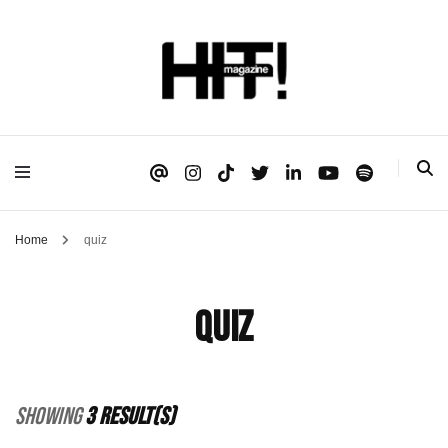
Se é HIT, está aqui!
HIT!Magazine
Home
quiz
quiz
Showing
3 Result(s)