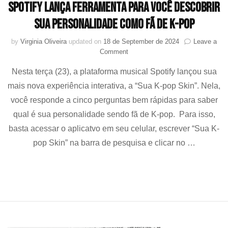
Spotify lança ferramenta para você descobrir
sua personalidade como fã de K-pop
by
Virginia Oliveira
updated on
18 de September de 2024
Leave a
on
Comment
Spotify
Nesta terça (23), a plataforma musical Spotify lançou sua
lança
ferramenta
mais nova experiência interativa, a “Sua K-pop Skin”. Nela,
para
você responde a cinco perguntas bem rápidas para saber
você
descobrir
qual é sua personalidade sendo fã de K-pop. Para isso,
sua
basta acessar o aplicatvo em seu celular, escrever “Sua K-
personalidade
pop Skin” na barra de pesquisa e clicar no …
como
fã
de
K-
pop