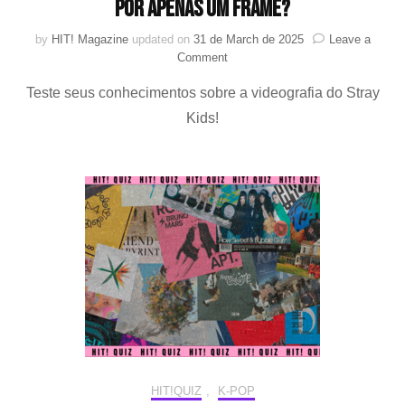
por apenas um frame?
by
HIT! Magazine
updated on
31 de March de 2025
Leave a
on
Comment
HIT!Quiz:
Teste seus conhecimentos sobre a videografia do Stray
Você
reconhece
Kids!
o
MV
do
Stray
Kids
por
apenas
um
frame?
HIT!QUIZ
,
K-POP