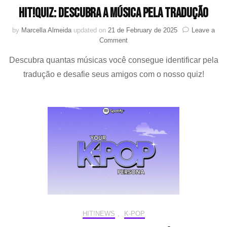
HIT!Quiz: Descubra a música pela tradução
by
Marcella Almeida
updated on
21 de February de 2025
Leave a
on
Comment
HIT!Quiz:
Descubra quantas músicas você consegue identificar pela
Descubra
a
tradução e desafie seus amigos com o nosso quiz!
música
pela
tradução
HIT!NEWS
,
K-POP