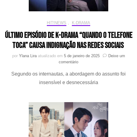
o
Tel
Toc
HIT!NEWS
,
K-DRAMA
Último episódio de K-drama “Quando o Telefone
Toca” causa indignação nas redes sociais
por
Ylana Lira
atualizado em
5 de janeiro de 2025
Deixe um
em
comentário
Último
Segundo os internautas, a abordagem do assunto foi
episódio
de
insensível e desnecessária
K-
drama
“Quando
o
Telefone
Toca”
causa
indignação
nas