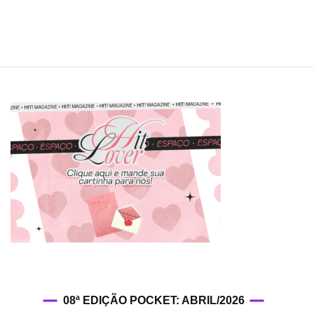
em
ranking
mundial
da
Billboard
08ª EDIÇÃO POCKET: ABRIL/2026