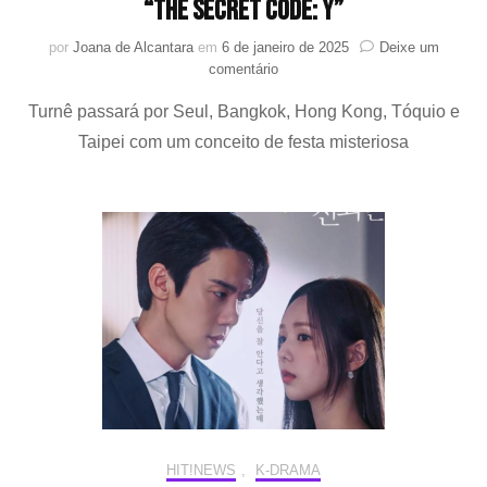
“The Secret Code: Y”
por
Joana de Alcantara
em
6 de janeiro de 2025
Deixe um
em
comentário
O
Turnê passará por Seul, Bangkok, Hong Kong, Tóquio e
ator
Yoo
Taipei com um conceito de festa misteriosa
Yeon-
seok
inicia
2025
com
a
turnê
“The
Secret
Code:
Y”
HIT!NEWS
,
K-DRAMA