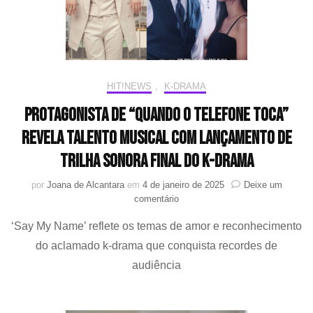
redes
sociais
HIT!NEWS
,
K-DRAMA
Protagonista de “Quando o Telefone Toca”
revela talento musical com lançamento de
trilha sonora final do k-drama
por
Joana de Alcantara
em
4 de janeiro de 2025
Deixe um
em
comentário
Protagonista
‘Say My Name’ reflete os temas de amor e reconhecimento
de
“Quando
do aclamado k-drama que conquista recordes de
o
audiência
Telefone
Toca”
revela
talento