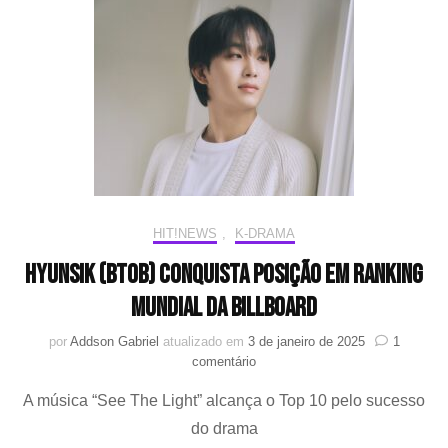
musical
com
lançamento
de
trilha
sonora
final
do
k-
drama
HIT!NEWS
,
K-DRAMA
HyunSik (BTOB) conquista posição em ranking
mundial da Billboard
por
Addson Gabriel
atualizado em
3 de janeiro de 2025
1
em
comentário
HyunSik
A música “See The Light” alcança o Top 10 pelo sucesso
(BTOB)
conquista
do drama
posição