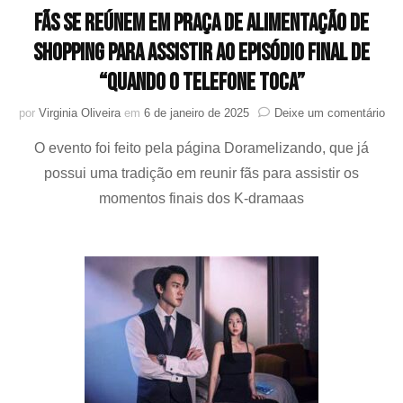
Fãs se reúnem em praça de alimentação de
shopping para assistir ao episódio final de
“Quando o Telefone Toca”
em
por
Virginia Oliveira
em
6 de janeiro de 2025
Deixe um comentário
Fã
O evento foi feito pela página Doramelizando, que já
se
reú
possui uma tradição em reunir fãs para assistir os
em
momentos finais dos K-dramaas
pra
de
ali
de
sho
par
assi
ao
epi
fina
de
“Qu