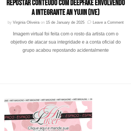
repostar conteúdo com deepfake envolvendo
a integrante AN YUJIN (IVE)
on
by
Virginia Oliveira
on
15 de January de 2025
Leave a Comment
Star
Imagem virtual foi feita com o rosto da artista com o
Ente
ped
objetivo de atacar sua integridade e a conta oficial do
desc
grupo acabou repostando acidentalmente
apó
repo
cont
com
deep
envo
a
inte
AN
YUJ
(IVE