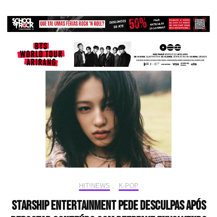
HIT!NEWS
,
K-POP
Starship Entertainment pede desculpas após