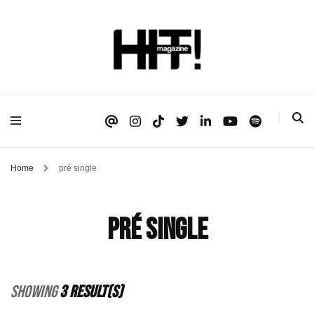
Se é HIT, está aqui!
HIT!Magazine
Home
pré single
pré single
Showing
3 Result(s)