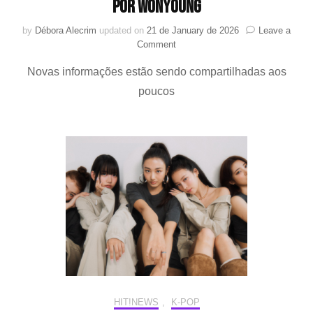
por WONYOUNG
by
Débora Alecrim
updated on
21 de January de 2026
Leave a
on
Comment
IVE
Novas informações estão sendo compartilhadas aos
lançará
pré-
poucos
single
“BANG
BANG”,
escrito
por
WONYOUNG
HIT!NEWS
,
K-POP