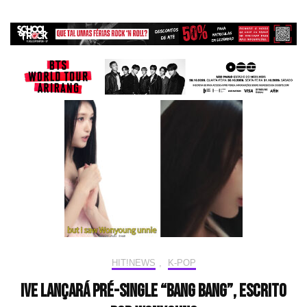
HIT!NEWS
,
K-POP
IVE lançará pré-single “BANG BANG”, escrito