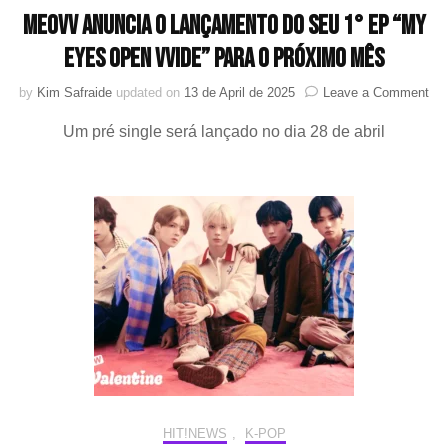
MEOVV anuncia o lançamento do seu 1° EP “MY
EYES OPEN VVIDE” para o próximo mês
on
by
Kim Safraide
updated on
13 de April de 2025
Leave a Comment
ME
Um pré single será lançado no dia 28 de abril
anu
o
la
do
se
1°
EP
“M
EY
OP
VV
par
o
pró
mê
HIT!NEWS
,
K-POP