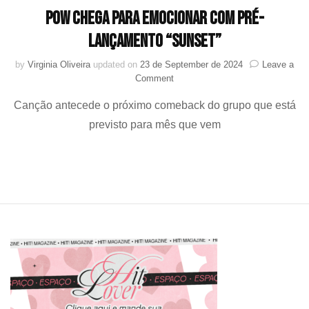
POW chega para emocionar com pré-
lançamento “Sunset”
by
Virginia Oliveira
updated on
23 de September de 2024
Leave a
on
Comment
POW
Canção antecede o próximo comeback do grupo que está
chega
para
previsto para mês que vem
emocionar
com
pré-
lançamento
“Sunset”