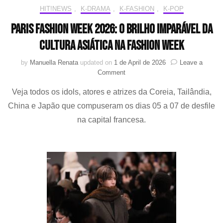
HIT!NEWS
,
K-DRAMA
,
K-FASHION
,
K-POP
Paris Fashion Week 2026: O brilho imparável da
cultura asiática na Fashion Week
by
Manuella Renata
updated on
1 de April de 2026
Leave a
on
Comment
Paris
Veja todos os idols, atores e atrizes da Coreia, Tailândia,
Fashion
Week
China e Japão que compuseram os dias 05 a 07 de desfile
2026:
na capital francesa.
O
brilho
imparável
da
cultura
asiática
na
Fashion
Week