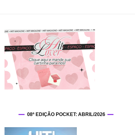
desfile
da
Lacos
FW26
em
Paris
08ª EDIÇÃO POCKET: ABRIL/2026