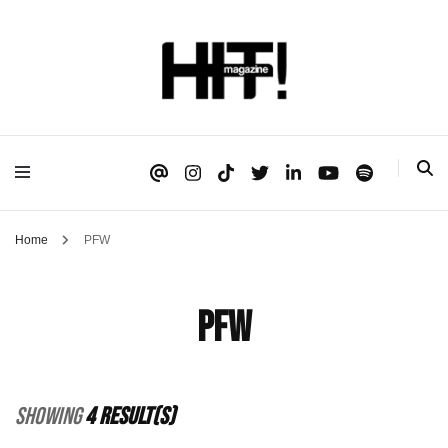
Se é HIT, está aqui!
HIT!Magazine
Home
PFW
PFW
Showing
4 Result(s)