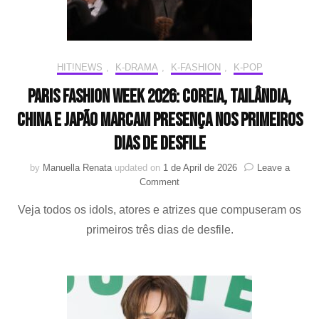
HIT!NEWS
,
K-DRAMA
,
K-FASHION
,
K-POP
Paris Fashion Week 2026: Coreia, Tailândia,
China e Japão marcam presença nos primeiros
dias de desfile
by
Manuella Renata
updated on
1 de April de 2026
Leave a
on
Comment
Paris
Veja todos os idols, atores e atrizes que compuseram os
Fashion
Week
primeiros três dias de desfile.
2026:
Coreia,
Tailândia,
China
e
Japão