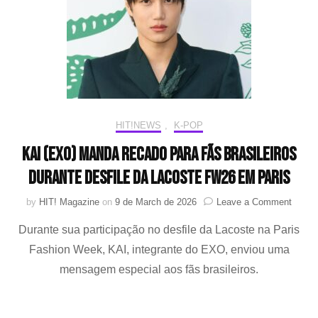
marcam
presença
nos
primeiros
dias
de
desfile
HIT!NEWS
,
K-POP
KAI (EXO) manda recado para fãs brasileiros
durante desfile da Lacoste FW26 em Paris
on
by
HIT! Magazine
on
9 de March de 2026
Leave a Comment
KAI
Durante sua participação no desfile da Lacoste na Paris
(EXO)
mand
Fashion Week, KAI, integrante do EXO, enviou uma
recad
mensagem especial aos fãs brasileiros.
para
fãs
brasile
durant