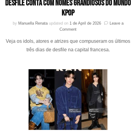
desfile conta com nomes grandiosos do mundo
KPOP
by
Manuella Renata
updated on
1 de April de 2026
Leave a
on
Comment
Paris
Veja os idols, atores e atrizes que compuseram os últimos
Fashion
Week
três dias de desfile na capital francesa.
2026:
Últimos
dias
de
desfile
conta
com
nomes
grandiosos
do
mundo
KPOP