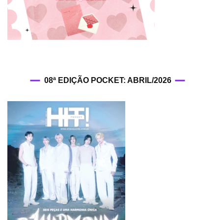
Do
Hyun)”
08ª EDIÇÃO POCKET: ABRIL/2026