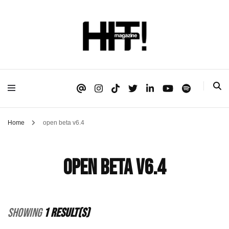
Se é HIT, está aqui!
HIT!Magazine
Home
open beta v6.4
open beta v6.4
Showing
1 Result(s)