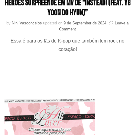
Heroes surpreende em MV de “iNSTEAD! (Feat. YB
Yoon Do Hyun)”
by
Nini Vasconcelos
updated on
9 de September de 2024
Leave a
on
Comment
Eles
Essa é para os fãs de K-pop que também tem rock no
colocam
o
coração!
“H”
em
heavy
metal:
Xdinary
Heroes
surpreende
em
MV
de
“iNSTEAD!
(Feat.
YB
Yoon