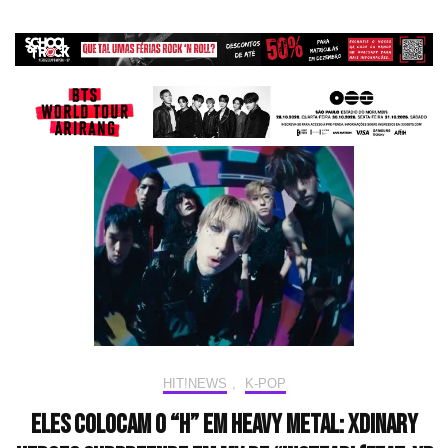
HIT!NEWS
,
K-POP
Eles colocam o “H” em heavy metal: Xdinary