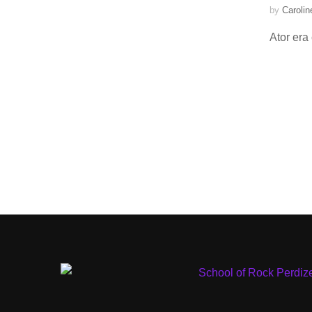
by
Caroli
Ator era