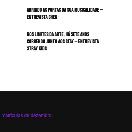
HIT!Radar
Abrindo as portas da sua musicalidade —
Entrevista CHEN
HIT!Review
Nos limites da arte, há sete anos
HIT!Sound
correndo junto aos STAY — Entrevista
Stray Kids
HIT!Vem aí
Panfletando