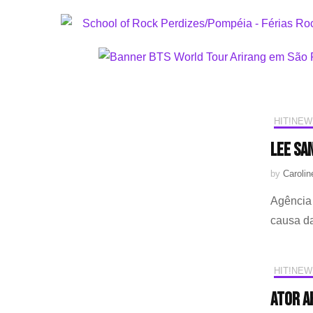
HIT!NEW
Lee Sa
by
Caroli
Agência 
causa da
HIT!NEW
Ator A