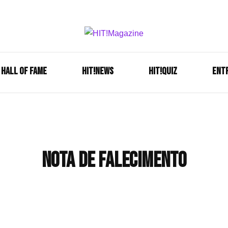
Se é HIT, está aqui!
HIT!Mag
HALL OF FAME
HIT!NEWS
HIT!Quiz
ENT
nota de falecimento