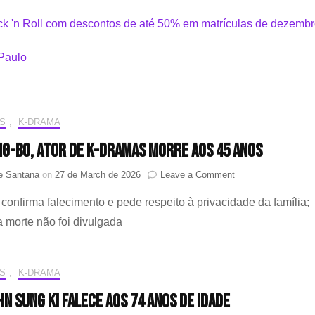
S
,
K-DRAMA
ng-bo, ator de K-dramas morre aos 45 anos
on
ne Santana
on
27 de March de 2026
Leave a Comment
Lee
confirma falecimento e pede respeito à privacidade da família;
Sang-
bo,
 morte não foi divulgada
ator
de
K-
S
,
K-DRAMA
dramas
morre
hn Sung Ki falece aos 74 anos de idade
aos
45