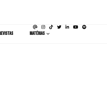
azine
REVISTAS
MATÉRIAS
5+1
Cobertura
Coletiva de Imprensa
Drama? HIT!
HIT!Fashion