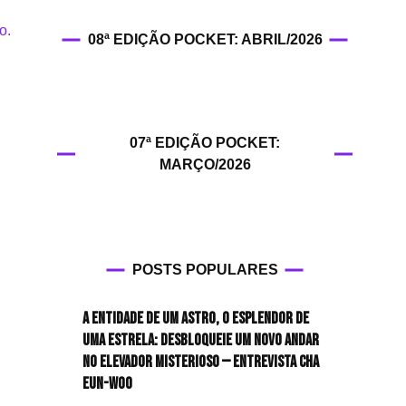
HIT!Filmes
08ª EDIÇÃO POCKET: ABRIL/2026
HIT!Games
HIT!History
07ª EDIÇÃO POCKET:
HIT!Hop
MARÇO/2026
HIT!Leituras
HIT!Diary
POSTS POPULARES
HIT!Lyrics
A entidade de um astro, o esplendor de
HIT!Politics
uma estrela: desbloqueie um novo andar
no elevador misterioso — Entrevista CHA
HIT!Queer
EUN-WOO