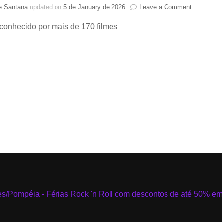
on
ne Santana
updated on
5 de January de 2026
Leave a Comment
anos
Ator
 conhecido por mais de 170 filmes
Ahn
Sung
Ki
falece
aos
74
anos
de
idade