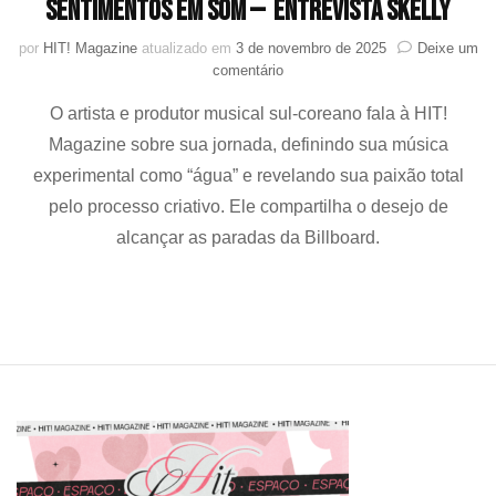
sentimentos em som — Entrevista Skelly
por
HIT! Magazine
atualizado em
3 de novembro de 2025
Deixe um
em
comentário
A
O artista e produtor musical sul-coreano fala à HIT!
fluidez
de
Magazine sobre sua jornada, definindo sua música
um
experimental como “água” e revelando sua paixão total
artista
que
pelo processo criativo. Ele compartilha o desejo de
transforma
alcançar as paradas da Billboard.
sentimentos
em
som
—
Entrevista
Skelly