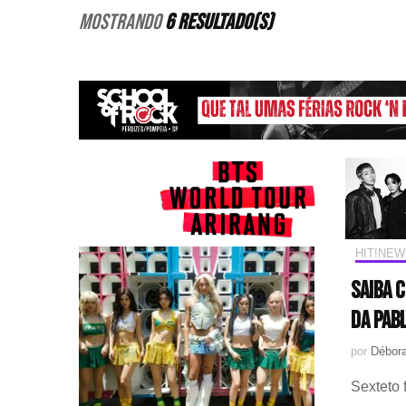
Mostrando
6 Resultado(s)
HIT!NEW
Saiba 
da Pab
por
Débora
Sexteto 