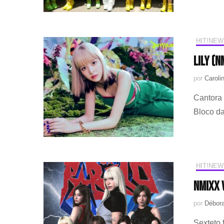
HIT!NEW
LILY (
por
Caroli
Cantora 
Bloco da
HIT!NEW
NMIXX 
por
Débora
Sexteto 