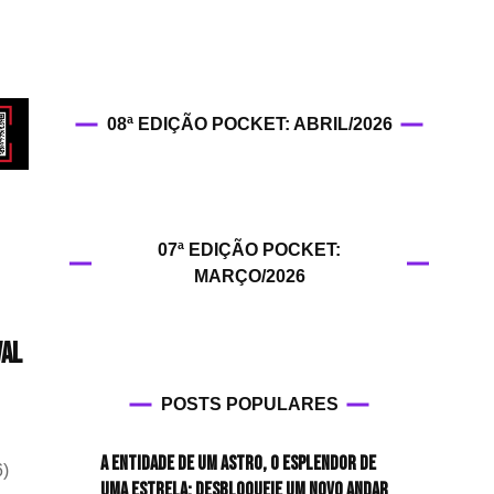
HIT!Fashion
HIT!Filmes
08ª EDIÇÃO POCKET: ABRIL/2026
HIT!Games
HIT!History
07ª EDIÇÃO POCKET:
HIT!Hop
MARÇO/2026
HIT!Leituras
val
HIT!Diary
POSTS POPULARES
HIT!Lyrics
ba
A entidade de um astro, o esplendor de
6)
o
HIT!Politics
uma estrela: desbloqueie um novo andar