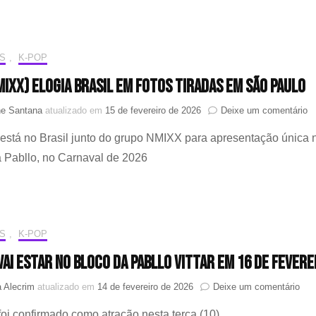
a
part
do
NM
S
,
K-POP
no
NMIXX) elogia Brasil em fotos tiradas em São Paulo
Blo
de
e
ne Santana
atualizado em
15 de fevereiro de 2026
Deixe um comentário
Car
LI
da
está no Brasil junto do grupo NMIXX para apresentação única 
(
Pabl
el
Vitt
 Pabllo, no Carnaval de 2026
Br
e
fo
ti
e
S
,
K-POP
S
P
vai estar no Bloco da Pabllo Vittar em 16 de fevere
em
 Alecrim
atualizado em
14 de fevereiro de 2026
Deixe um comentário
NM
foi confirmado como atração nesta terça (10)
vai