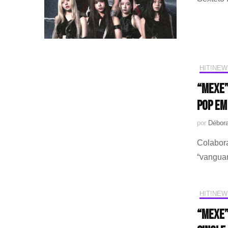
HIT!NEW
“MEXE”
Pop em
por
Débora
Colabora
“vangua
HIT!NEW
“MEXE”