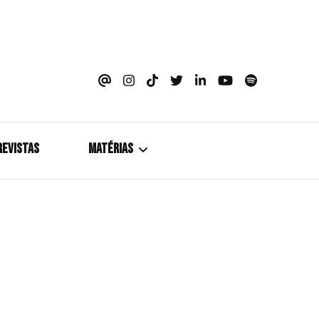
azine
REVISTAS
MATÉRIAS
5+1
Cobertura
Coletiva de Imprensa
Drama? HIT!