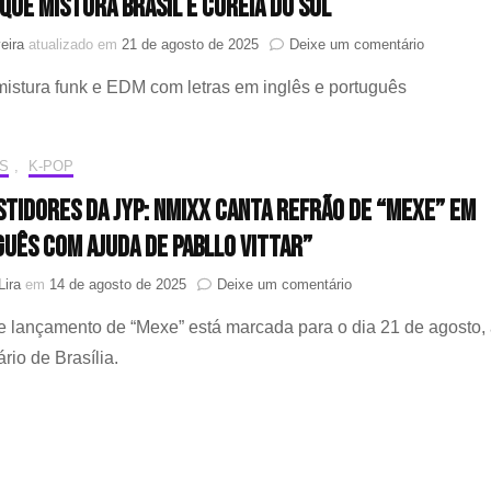
 que mistura Brasil e Coreia do Sul
e
20
em
eira
atualizado em
21 de agosto de 2025
Deixe um comentário
pe
“MEXE”
Cl
istura funk e EDM com letras em inglês e português
pra
Ma
valer!
Pabllo
Vittar
S
,
K-POP
e
NMIXX
stidores da JYP: NMIXX canta refrão de “Mexe” em
lançam
uês com ajuda de Pabllo Vittar”
aguardado
single
em
Lira
em
14 de agosto de 2025
Deixe um comentário
que
Nos
mistura
e lançamento de “Mexe” está marcada para o dia 21 de agosto,
bastidores
Brasil
da
e
rio de Brasília.
JYP:
Coreia
NMIXX
do
canta
Sul
refrão
de
“Mexe”