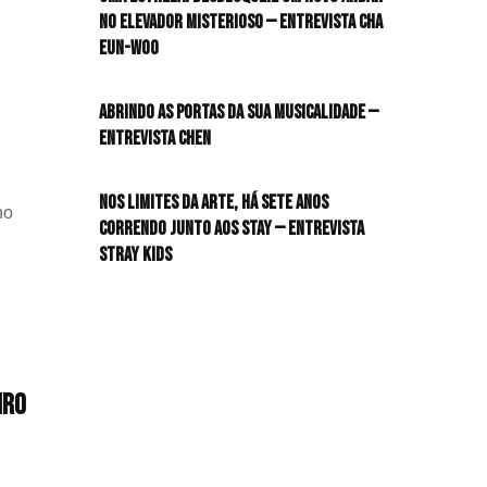
no elevador misterioso — Entrevista CHA
HIT!Queer
icipação
EUN-WOO
IXX
HIT!Radar
Abrindo as portas da sua musicalidade —
co
Entrevista CHEN
HIT!Review
m
naval
LY
Nos limites da arte, há sete anos
HIT!Sound
no
NMIXX)
lo
correndo junto aos STAY — Entrevista
ogia
ar
Stray Kids
HIT!Vem aí
asil
m
tos
Panfletando
radas
m
ão
aulo
iro
IXX