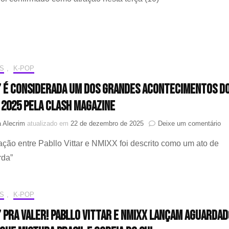
esta
no
Blo
da
Pabl
Vitt
S
,
K-POP
em
16
 é considerada um dos grandes acontecimentos do
de
feve
 2025 pela Clash Magazine
e
 Alecrim
atualizado em
22 de dezembro de 2025
Deixe um comentário
“M
ção entre Pabllo Vittar e NMIXX foi descrito como um ato de
é
co
rda”
u
do
gr
S
,
K-POP
ac
do
 pra valer! Pabllo Vittar e NMIXX lançam aguardad
K-
Po