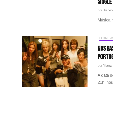
single
por
Jú Silv
Música m
HIT!NEW
Nos ba
portug
por
Ylana 
A data d
21h, horá