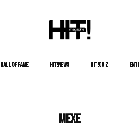
Se é HIT, está aqui!
HIT!Mag
HALL OF FAME
HIT!NEWS
HIT!Quiz
ENT
Mexe