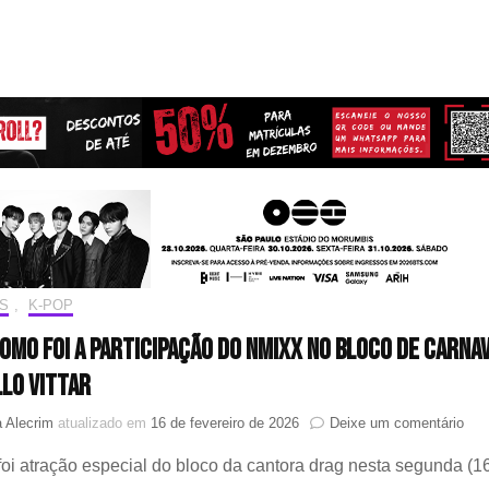
S
,
K-POP
como foi a participação do NMIXX no Bloco de Carna
llo Vittar
em
 Alecrim
atualizado em
16 de fevereiro de 2026
Deixe um comentário
Sai
foi atração especial do bloco da cantora drag nesta segunda (1
com
foi