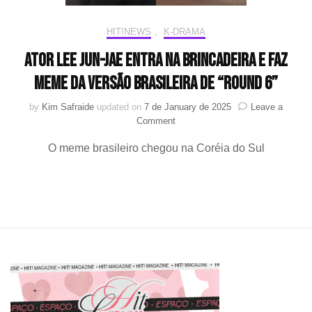
forma
positiva
HIT!NEWS
,
K-DRAMA
Ator Lee Jun-Jae entra na brincadeira e faz
meme da versão brasileira de “Round 6”
by
Kim Safraide
updated on
7 de January de 2025
Leave a
on
Comment
Ator
O meme brasileiro chegou na Coréia do Sul
Lee
Jun-
Jae
entra
na
brincadeira
e
faz
meme
da
versão
brasileira