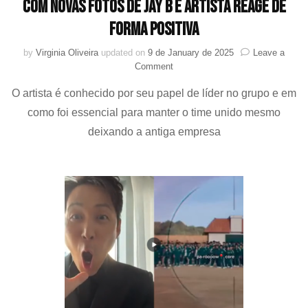
com novas fotos de Jay B e artista reage de
forma positiva
by
Virginia Oliveira
updated on
9 de January de 2025
Leave a
on
Comment
Advogado
O artista é conhecido por seu papel de líder no grupo e em
do
K-
como foi essencial para manter o time unido mesmo
pop?
deixando a antiga empresa
Ahgases
fazem
montagens
com
novas
fotos
de
Jay
B
e
artista
reage
de