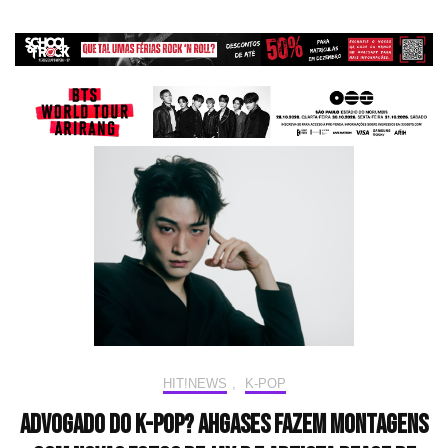
HIT!NEWS
,
K-POP
Advogado do K-pop? Ahgases fazem montagens