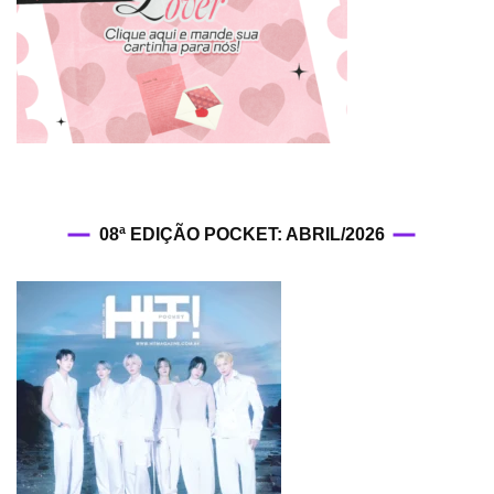
de
“Round
6”
08ª EDIÇÃO POCKET: ABRIL/2026