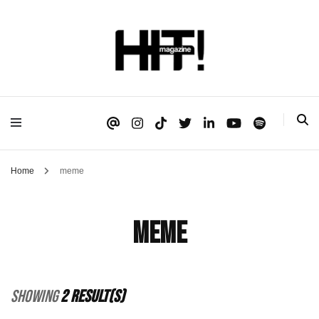
Se é HIT, está aqui!
HIT!Magazine
Home
meme
meme
Showing
2 Result(s)