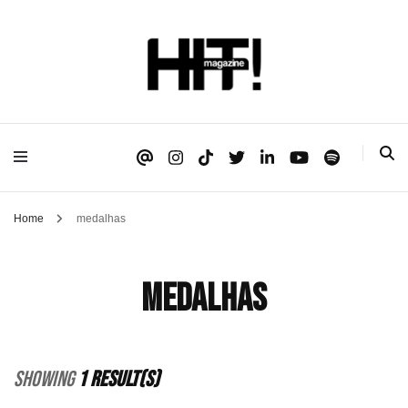
Se é HIT, está aqui!
HIT!Magazine
Home
medalhas
medalhas
Showing
1 Result(s)