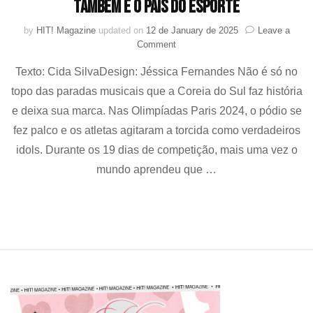
também é o país do esporte
by
HIT! Magazine
updated on
12 de January de 2025
Leave a
on
Comment
Coreia
Texto: Cida SilvaDesign: Jéssica Fernandes Não é só no
do
Sul
topo das paradas musicais que a Coreia do Sul faz história
nas
e deixa sua marca. Nas Olimpíadas Paris 2024, o pódio se
Olimpíadas
2024:
fez palco e os atletas agitaram a torcida como verdadeiros
o
idols. Durante os 19 dias de competição, mais uma vez o
país
mundo aprendeu que …
do
pop
também
é
o
país
do
esporte