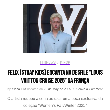
Silver
Lockit
com
Felix
(Stray
Kids)
em
apoio
à
UNICEF
HIT!NEWS
,
K-POP
Felix (Stray Kids) encanta no desfile “Louis
Vuitton Cruise 2026” na França
on
by
Ylana Lira
updated on
22 de May de 2025
Leave a Comment
Felix
O artista roubou a cena ao usar uma peça exclusiva da
(Stra
Kids)
coleção “Women’s Fall/Winter 2025”
enca