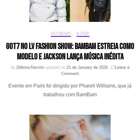
mundo
KPOP
HIT!NEWS
,
K-POP
GOT7 no LV Fashion Show: BamBam estreia como
modelo e Jackson lança música inédita
by
Débora Alecrim
updated on
21 de January de 2026
Leave a
on
Comment
GOT7
Evento em Paris foi dirigido por Pharell Williams, que já
no
LV
trabalhou com BamBam
Fashion
Show:
BamBam
estreia
como
modelo
e