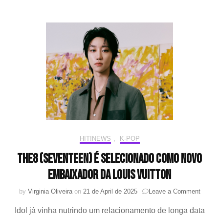
no
desfi
“Loui
Vuitt
Cruis
2026
na
Fran
HIT!NEWS
,
K-POP
The8 (SEVENTEEN) é selecionado como novo
embaixador da Louis Vuitton
on
by
Virginia Oliveira
on
21 de April de 2025
Leave a Comment
The8
Idol já vinha nutrindo um relacionamento de longa data
(SEV