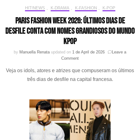
Vuitt
HIT!NEWS
,
K-DRAMA
,
K-FASHION
,
K-POP
e
UNIC
Paris Fashion Week 2026: Últimos dias de
desfile conta com nomes grandiosos do mundo
KPOP
by
Manuella Renata
updated on
1 de April de 2026
Leave a
on
Comment
Paris
Veja os idols, atores e atrizes que compuseram os últimos
Fashion
Week
três dias de desfile na capital francesa.
2026:
Últimos
dias
de
desfile
conta
com
nomes
grandiosos
do