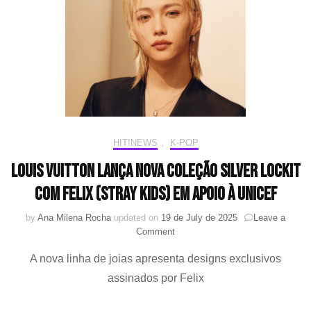
no
desfile
da
Louis
Vuitton
na
Paris
Fashion
Week
HIT!NEWS
,
K-POP
Louis Vuitton lança nova coleção Silver Lockit
com Felix (Stray Kids) em apoio à UNICEF
by
Ana Milena Rocha
updated on
19 de July de 2025
Leave a
on
Comment
Louis
A nova linha de joias apresenta designs exclusivos
Vuitton
lança
assinados por Felix
nova
coleção