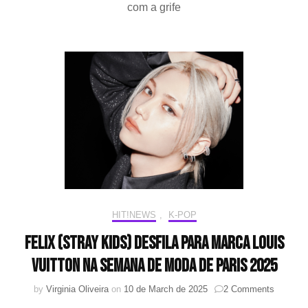
é
com a grife
seleci
como
novo
embai
da
Louis
Vuitto
HIT!NEWS
,
K-POP
Felix (Stray Kids) desfila para marca Louis
Vuitton na Semana de Moda de Paris 2025
on
by
Virginia Oliveira
on
10 de March de 2025
2 Comments
Felix