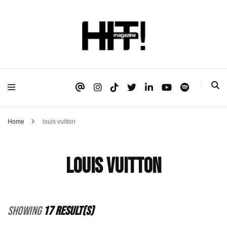
Se é HIT, está aqui!
HIT!Magazine
Home
louis vuitton
louis vuitton
Showing
17 Result(s)