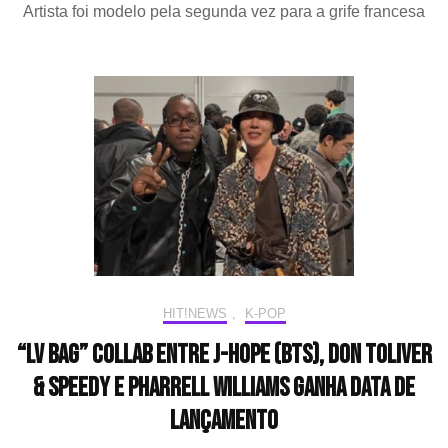
Artista foi modelo pela segunda vez para a grife francesa
(Stray
Kids)
desfila
para
marca
Louis
Vuitton
na
Semana
de
Moda
de
Paris
2025
HIT!NEWS
,
K-POP
“LV Bag” collab entre J-Hope (BTS), Don Toliver
& Speedy e Pharrell Williams ganha data de
lançamento