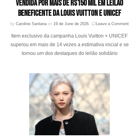
vendida por mais de R$150 mil em leilão
beneficente da Louis Vuitton e UNICEF
on
by
Caroline Santana
on
19 de June de 2026
Leave a Comment
Bola
Item exclusivo da campanha Louis Vuitton × UNICEF
autog
por
superou em mais de 14 vezes a estimativa inicial e se
Felix
tornou um dos destaques do leilão solidário
(Stra
Kids)
é
vendi
por
mais
de
R$15
mil
em
leilão
benef
da
Louis