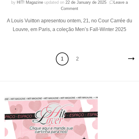
by
HIT! Magazine
updated on
22 de January de 2025
Leave a
on
Comment
Celebridades no
A Louis Vuitton apresentou ontem, 21, no Cour Carrée du
desfile LOUIS
VUITTON
Louvre, em Paris, a coleção Men’s Fall-Winter 2025
MEN’S
FALL-
WINTER
2025 no COUR
Posts
CARRÉE
Page
Page
1
2
navigation
DU
LOUVRE