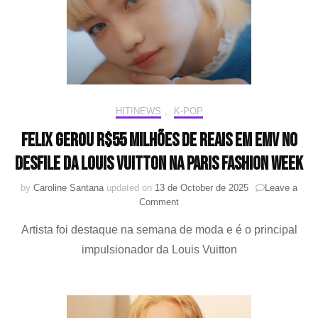
Jackson
lança
música
inédita
HIT!NEWS
,
K-POP
Felix gerou R$55 milhões de reais em EMV no
desfile da Louis Vuitton na Paris Fashion Week
by
Caroline Santana
updated on
13 de October de 2025
Leave a
on
Comment
Felix
Artista foi destaque na semana de moda e é o principal
gerou
R$55
impulsionador da Louis Vuitton
milhões
de
reais
em
EMV