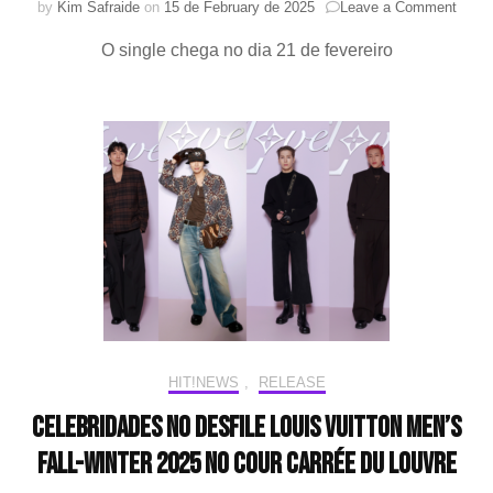
on
by
Kim Safraide
on
15 de February de 2025
Leave a Comment
“LV
O single chega no dia 21 de fevereiro
Bag”
collab
entre
J-
Hope
(BTS)
Don
Tolive
&
Spee
e
Pharre
Willi
ganh
data
de
HIT!NEWS
,
RELEASE
lança
Celebridades no desfile LOUIS VUITTON MEN’S
FALL-WINTER 2025 no COUR CARRÉE DU LOUVRE