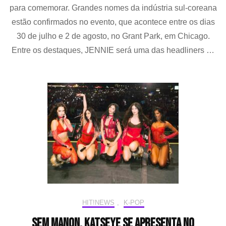
para comemorar. Grandes nomes da indústria sul-coreana
up
do
estão confirmados no evento, que acontece entre os dias
Lollap
30 de julho e 2 de agosto, no Grant Park, em Chicago.
Chica
Entre os destaques, JENNIE será uma das headliners …
JENNI
i-
dle,
CORT
e
aespa
se
apres
no
festiva
HIT!NEWS
,
K-POP
Sem Manon, KATSEYE se apresenta no