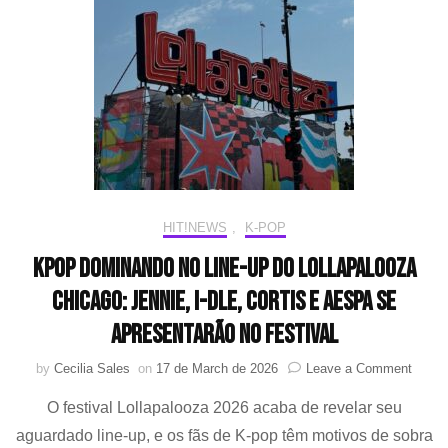
Gentili”
antes
de
se
apresentar
no
Lollapalooza
HIT!NEWS
,
K-POP
KPOP dominando no line-up do Lollapalooza
Chicago: JENNIE, i-dle, CORTIS e aespa se
apresentarão no festival
on
by
Cecilia Sales
on
17 de March de 2026
Leave a Comment
KPOP
O festival Lollapalooza 2026 acaba de revelar seu
domin
no
aguardado line-up, e os fãs de K-pop têm motivos de sobra
line-