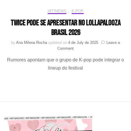
HIT!NEWS
,
K-POP
TWICE pode se apresentar no Lollapalooza
Brasil 2026
by
Ana Milena Rocha
updated on
4 de July de 2025
Leave a
on
Comment
TWICE
Rumores apontam que o grupo de K-pop pode integrar o
pode
se
lineup do festival
apresentar
no
Lollapalooza
Brasil
2026