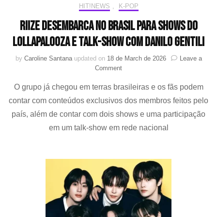
HIT!NEWS
,
K-POP
RIIZE desembarca no Brasil para shows do
Lollapalooza e talk-show com Danilo Gentili
by
Caroline Santana
updated on
18 de March de 2026
Leave a
on
Comment
RIIZE
O grupo já chegou em terras brasileiras e os fãs podem
desembarca
no
contar com conteúdos exclusivos dos membros feitos pelo
Brasil
país, além de contar com dois shows e uma participação
para
shows
em um talk-show em rede nacional
do
Lollapalooza
e
talk-
show
com
Danilo
Gentili