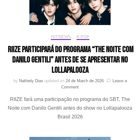
HIT!NEWS
,
K-POP
RIIZE participará do programa “The Noite com
Danilo Gentili” antes de se apresentar no
Lollapalooza
by
Nathiely Dias
updated on
24 de March de 2026
Leave a
on
Comment
RIIZE
RIIZE fará uma participação no programa do SBT, The
participará
do
Noite com Danilo Gentili antes do show no Lollapalooza
programa
Brasil 2026
“The
Noite
com
Danilo