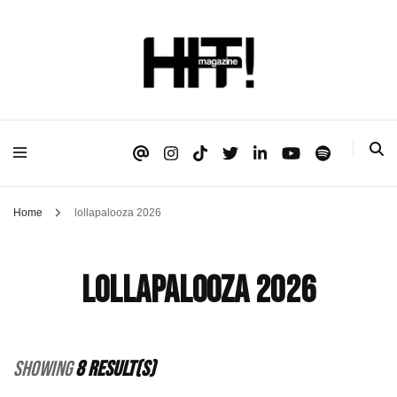
Se é HIT, está aqui!
HIT!Magazine
Home
lollapalooza 2026
lollapalooza 2026
Showing
8 Result(s)