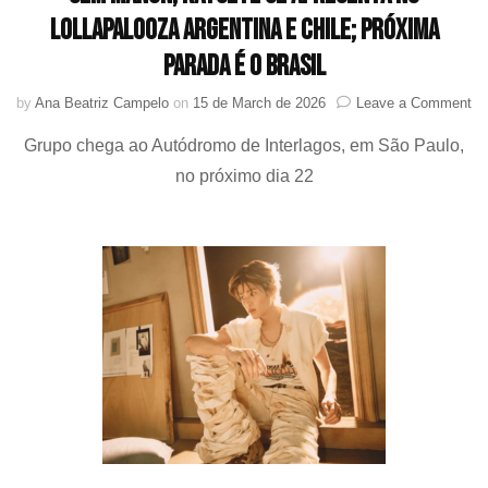
Lollapalooza Argentina e Chile; próxima
parada é o Brasil
on
by
Ana Beatriz Campelo
on
15 de March de 2026
Leave a Comment
S
Grupo chega ao Autódromo de Interlagos, em São Paulo,
Ma
K
no próximo dia 22
se
ap
no
Lo
Ar
e
Ch
pr
pa
é
o
Br