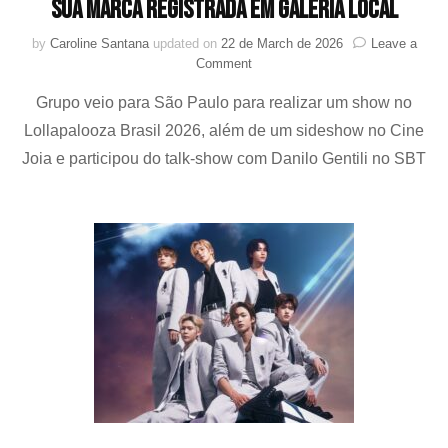
sua marca registrada em galeria local
by
Caroline Santana
updated on
22 de March de 2026
Leave a
on
Comment
RIIZE
Grupo veio para São Paulo para realizar um show no
visita
Beco
Lollapalooza Brasil 2026, além de um sideshow no Cine
do
Joia e participou do talk-show com Danilo Gentili no SBT
Batman
em
São
Paulo
e
deixa
sua
marca
registrada
em
galeria
local