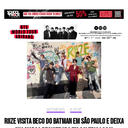
HIT!NEWS
,
K-POP
RIIZE visita Beco do Batman em São Paulo e deixa