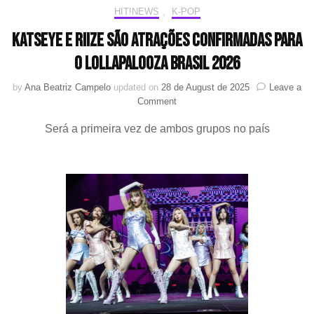
HIT!NEWS
,
K-POP
KATSEYE e RIIZE são atrações confirmadas para
o Lollapalooza Brasil 2026
by
Ana Beatriz Campelo
updated on
28 de August de 2025
Leave a
on
Comment
KATSEYE
Será a primeira vez de ambos grupos no país
e
RIIZE
são
atrações
confirmadas
para
o
Lollapalooza
Brasil
2026