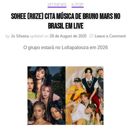
HIT!NEWS
,
K-POP
Sohee (RIIZE) cita música de Bruno Mars no
Brasil em live
on
by
Jú Silveira
updated on
29 de August de 2025
Leave a Comment
So
O grupo estará no Lollapalooza em 2026
(RI
cit
mú
de
Br
Ma
no
Bra
em
liv