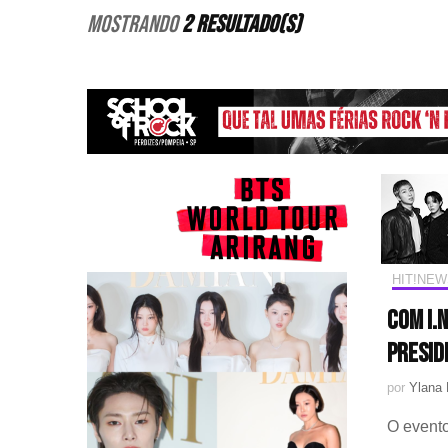
Mostrando
2 Resultado(s)
HIT!NEW
Com I.N
presid
por
Ylana 
O evento