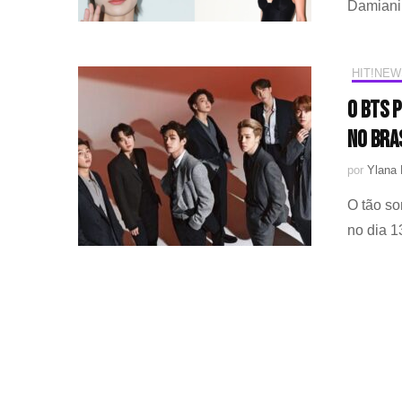
Damiani
HIT!NEW
O BTS 
no Bra
por
Ylana 
O tão s
no dia 1