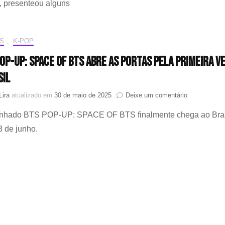
, presenteou alguns
e
ILLIT,
Damiani
abre
S
,
K-POP
flagship
POP-UP: SPACE OF BTS abre as portas pela primeira v
em
Seul;
sil
presidente
da
em
Lira
atualizado em
30 de maio de 2025
Deixe um comentário
marca
O
presenteia
onhado BTS POP-UP: SPACE OF BTS finalmente chega ao Bras
BTS
fãs
POP-
3 de junho.
com
UP:
chocolate
SPACE
OF
BTS
abre
as
portas
pela
primeira