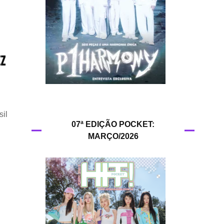
HIT!Queer
HIT!Radar
ez
HIT!Review
HIT!Sound
il
HIT!Vem aí
07ª EDIÇÃO POCKET:
MARÇO/2026
Panfletando