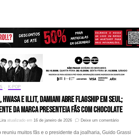
S
,
K-POP
, HWASA e ILLIT, Damiani abre flagship em Seul;
ente da marca presenteia fãs com chocolate
em
Lira
atualizado em
16 de janeiro de 2026
Deixe um comentário
Com
 reuniu muitos fãs e o presidente da joalharia, Guido Grassi
I.N,
HWASA