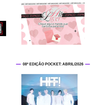
HIT!Fashion
HIT!Filmes
HIT!Games
HIT!History
HIT!Hop
08ª EDIÇÃO POCKET: ABRIL/2026
HIT!Leituras
HIT!Diary
HIT!Lyrics
HIT!Politics