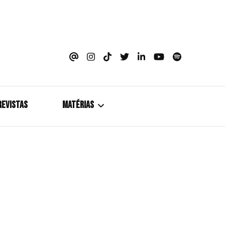
azine
REVISTAS
MATÉRIAS
5+1
Cobertura
Coletiva de Imprensa
Drama? HIT!