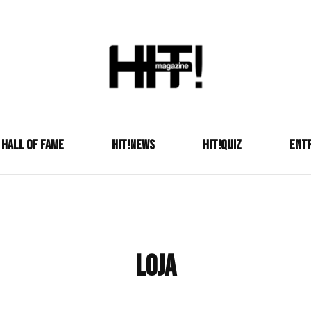
Se é HIT, está aqui!
HIT!Mag
HALL OF FAME
HIT!NEWS
HIT!Quiz
ENT
loja