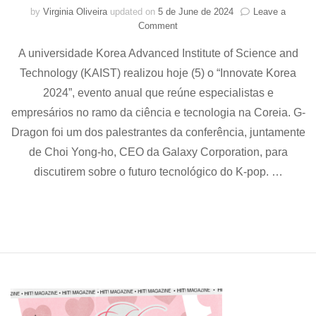
by
Virginia Oliveira
updated on
5 de June de 2024
Leave a
on
Comment
G-
A universidade Korea Advanced Institute of Science and
Dragon
é
Technology (KAIST) realizou hoje (5) o “Innovate Korea
nomeado
2024”, evento anual que reúne especialistas e
professor
convidado
empresários no ramo da ciência e tecnologia na Coreia. G-
da
Dragon foi um dos palestrantes da conferência, juntamente
universidade
de Choi Yong-ho, CEO da Galaxy Corporation, para
KAIST
discutirem sobre o futuro tecnológico do K-pop. …