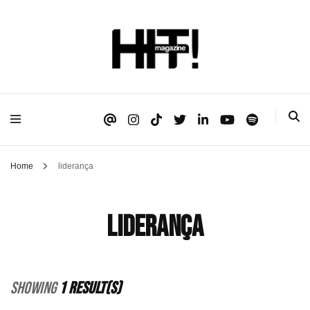
Se é HIT, está aqui!
HIT!Magazine
Home
liderança
liderança
Showing
1 Result(s)